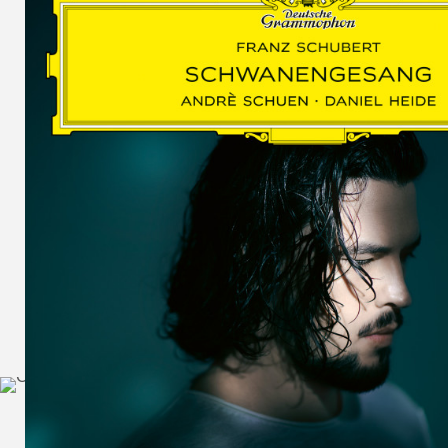
SCHUMAN
WOLF
MARTIN
SCHUMANN,
LIEDERKREIS
OP. 24
SECHS
MONOLOGE
AUS
JEDERMANN
GESÄNGE