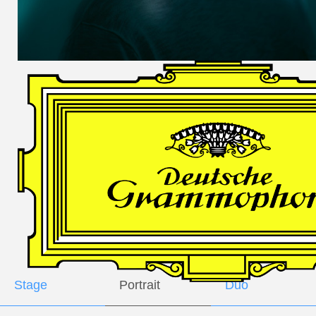
DES
HARFNERS
Andrè Schuen,
Baritone
Daniel Heide,
Piano
GALLERY
Stage
Portrait
Duo