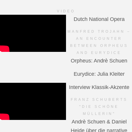
VIDEO
Dutch National Opera
MANFRED TROJAHN –
AN ENCOUNTER
BETWEEN ORPHEUS
AND EURYDICE
Orpheus: Andrè Schuen
Eurydice: Julia Kleiter
Interview Klassik-Akzente
FRANZ SCHUBERTS
"DIE SCHÖNE
MÜLLERIN"
Andrè Schuen & Daniel
Heide über die narrative