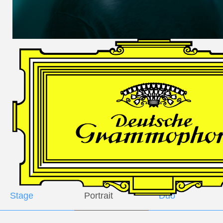
DES
HARFNERS
Andrè Schuen,
Baritone
Daniel Heide,
Piano
GALLERY
Stage
Portrait
Duo