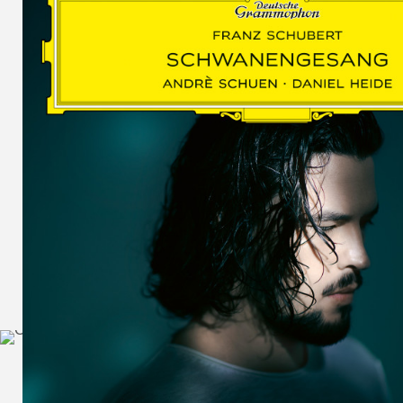
SCHUMAN
WOLF
MARTIN
SCHUMANN,
LIEDERKREIS
OP. 24
SECHS
MONOLOGE
AUS
JEDERMANN
GESÄNGE