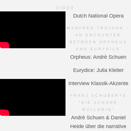
VIDEO
Dutch National Opera
MANFRED TROJAHN –
AN ENCOUNTER
BETWEEN ORPHEUS
AND EURYDICE
Orpheus: Andrè Schuen
Eurydice: Julia Kleiter
Interview Klassik-Akzente
FRANZ SCHUBERTS
"DIE SCHÖNE
MÜLLERIN"
Andrè Schuen & Daniel
Heide über die narrative