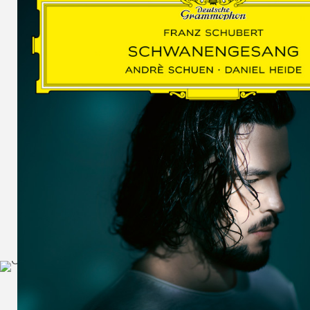
SCHUMAN
WOLF
MARTIN
SCHUMANN,
LIEDERKREIS
OP. 24
SECHS
MONOLOGE
AUS
JEDERMANN
GESÄNGE