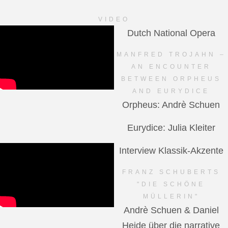
VIDEO
Dutch National Opera
MANFRED TROJAHN –
AN ENCOUNTER
BETWEEN ORPHEUS
AND EURYDICE
Orpheus: Andrè Schuen
Eurydice: Julia Kleiter
Interview Klassik-Akzente
FRANZ SCHUBERTS
"DIE SCHÖNE
MÜLLERIN"
Andrè Schuen & Daniel
Heide über die narrative