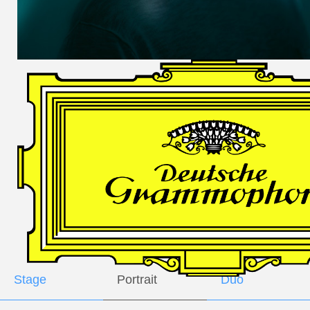
DES
HARFNERS
Andrè Schuen,
Baritone
Daniel Heide,
Piano
GALLERY
Stage
Portrait
Duo