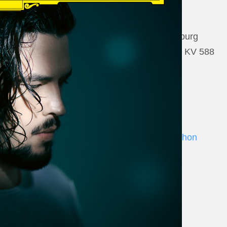
22 August 2026
Salzburg, Großes Festspielhaus Salzburg
Wolfgang Amadeus Mozart: Così fan tutte KV 588
www.salzburgfestival.at
Andrè Schuen at Deutsche Grammophon