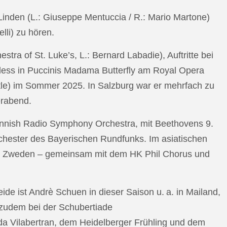
n Linden (L.: Giuseppe Mentuccia / R.: Mario Martone)
lli) zu hören.
a of St. Luke’s, L.: Bernard Labadie), Auftritte bei
pless in Puccinis Madama Butterfly am Royal Opera
ttle) im Sommer 2025. In Salzburg war er mehrfach zu
erabend.
nnish Radio Symphony Orchestra, mit Beethovens 9.
hester des Bayerischen Rundfunks. Im asiatischen
an Zweden – gemeinsam mit dem HK Phil Chorus und
e ist Andrè Schuen in dieser Saison u. a. in Mailand,
t zudem bei der Schubertiade
da Vilabertran, dem Heidelberger Frühling und dem