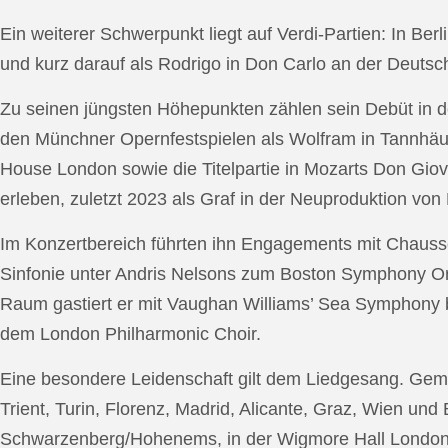
Ein weiterer Schwerpunkt liegt auf Verdi-Partien: In Berl
und kurz darauf als Rodrigo in Don Carlo an der Deutsche
Zu seinen jüngsten Höhepunkten zählen sein Debüt in de
den Münchner Opernfestspielen als Wolfram in Tannhäus
House London sowie die Titelpartie in Mozarts Don Giov
erleben, zuletzt 2023 als Graf in der Neuproduktion v
Im Konzertbereich führten ihn Engagements mit Chauss
Sinfonie unter Andris Nelsons zum Boston Symphony Or
Raum gastiert er mit Vaughan Williams’ Sea Symphony
dem London Philharmonic Choir.
Eine besondere Leidenschaft gilt dem Liedgesang. Gemei
Trient, Turin, Florenz, Madrid, Alicante, Graz, Wien und
Schwarzenberg/Hohenems, in der Wigmore Hall London, b