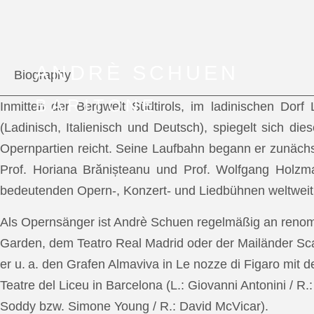
ANDRÈ SCHUEN
Biography
BARITONE
Inmitten der Bergwelt Südtirols, im ladinischen Dor
(Ladinisch, Italienisch und Deutsch), spiegelt sich di
Opernpartien reicht. Seine Laufbahn begann er zunächs
Prof. Horiana Brănișteanu und Prof. Wolfgang Holzm
bedeutenden Opern-, Konzert- und Liedbühnen weltweit
Als Opernsänger ist Andrè Schuen regelmäßig an reno
Garden, dem Teatro Real Madrid oder der Mailänder Scal
er u. a. den Grafen Almaviva in Le nozze di Figaro mit 
Teatre del Liceu in Barcelona (L.: Giovanni Antonini / R
Soddy bzw. Simone Young / R.: David McVicar).