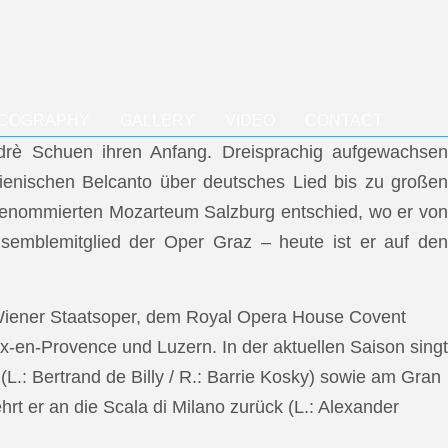
SCOGRAPHY
GALLERY
VIDEO
CONTACT
ndrè Schuen ihren Anfang. Dreisprachig aufgewachsen
talienischen Belcanto über deutsches Lied bis zu großen
m renommierten Mozarteum Salzburg entschied, wo er von
semblemitglied der Oper Graz – heute ist er auf den
 Wiener Staatsoper, dem Royal Opera House Covent
x-en-Provence und Luzern. In der aktuellen Saison singt
L.: Bertrand de Billy / R.: Barrie Kosky) sowie am Gran
rt er an die Scala di Milano zurück (L.: Alexander