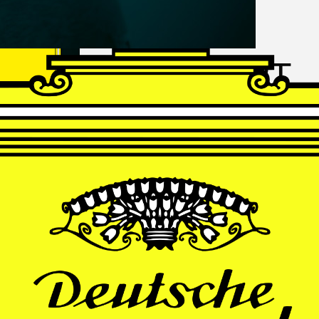
FRANZ
SCHUBERT
Schwanengesang
Andrè Schuen, Baritone
Daniel Heide, Piano