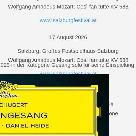
Wolfgang Amadeus Mozart: Così fan tutte KV 588
www.salzburgfestival.at
17 August 2026
Salzburg, Großes Festspielhaus Salzburg
Wolfgang Amadeus Mozart: Così fan tutte KV 588
2023 in der Kategorie Gesang solo für seine Einspielu
www.salzburgfestival.at
20 August 2026
Vilabertran, Canònica de Santa Maria
Johannes Brahms: Die schöne Magelone
www.schubertiada.cat