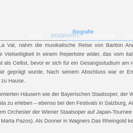
Biografie
HOME
BIOGRAPHY
CALENDAR
DI
f La Val, nahm die musikalische Reise von Bariton A
ese Vielseitigkeit in einem Repertoire wider, das vom i
t als Cellist, bevor er sich für ein Gesangsstudium a
air geprägt wurde. Nach seinem Abschluss war er En
 zu Hause.
mmierten Häusern wie der Bayerischen Staatsoper, der
a zu erleben – ebenso bei den Festivals in Salzburg, Ai
dem Orchester der Wiener Staatsoper auf Japan-Tournee (
.: Marta Pazos). Als Donner in Wagners Das Rheingold keh