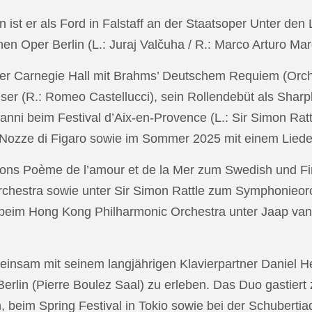
in ist er als Ford in Falstaff an der Staatsoper Unter de
n Oper Berlin (L.: Juraj Valčuha / R.: Marco Arturo Mare
r Carnegie Hall mit Brahms’ Deutschem Requiem (Orchestr
er (R.: Romeo Castellucci), sein Rollendebüt als Shar
anni beim Festival d’Aix-en-Provence (L.: Sir Simon Ra
on Nozze di Figaro sowie im Sommer 2025 mit einem Lied
ons Poème de l’amour et de la Mer zum Swedish und Fi
chestra sowie unter Sir Simon Rattle zum Symphonieorc
 beim Hong Kong Philharmonic Orchestra unter Jaap v
nsam mit seinem langjährigen Klavierpartner Daniel Heid
 Berlin (Pierre Boulez Saal) zu erleben. Das Duo gastier
eim Spring Festival in Tokio sowie bei der Schubertia