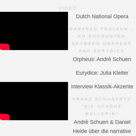
VIDEO
Dutch National Opera
MANFRED TROJAHN –
AN ENCOUNTER
BETWEEN ORPHEUS
AND EURYDICE
Orpheus: Andrè Schuen
Eurydice: Julia Kleiter
Interview Klassik-Akzente
FRANZ SCHUBERTS
"DIE SCHÖNE
MÜLLERIN"
Andrè Schuen & Daniel
Heide über die narrative