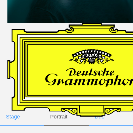
DES
HARFNERS
Andrè Schuen,
Baritone
Daniel Heide,
Piano
GALLERY
Stage
Portrait
Duo