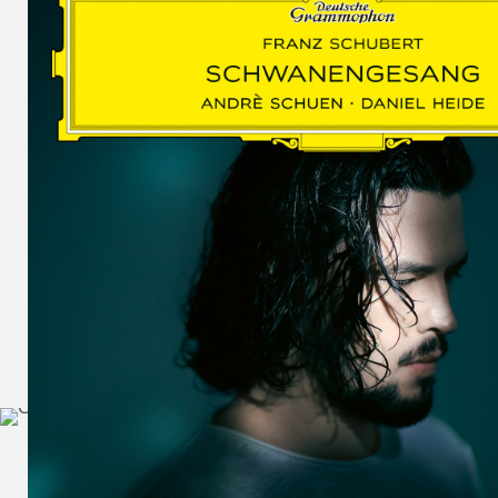
SCHUMAN
WOLF
MARTIN
SCHUMANN,
LIEDERKREIS
OP. 24
SECHS
MONOLOGE
AUS
JEDERMANN
GESÄNGE