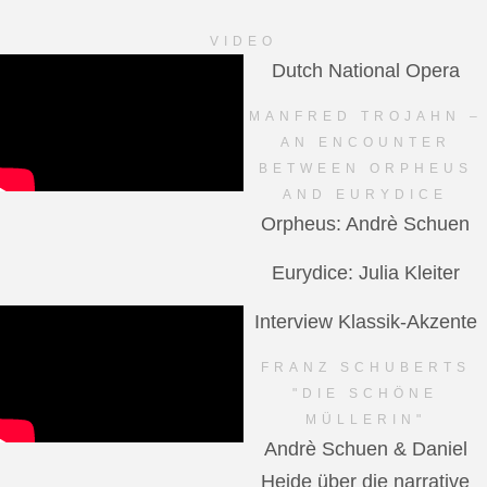
VIDEO
Dutch National Opera
MANFRED TROJAHN –
AN ENCOUNTER
BETWEEN ORPHEUS
AND EURYDICE
Orpheus: Andrè Schuen
Eurydice: Julia Kleiter
Interview Klassik-Akzente
FRANZ SCHUBERTS
"DIE SCHÖNE
MÜLLERIN"
Andrè Schuen & Daniel
Heide über die narrative