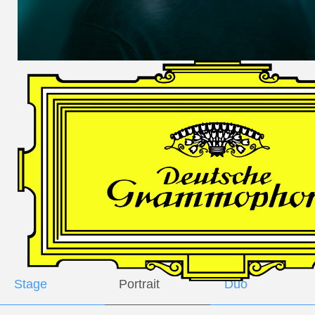
DES
HARFNERS
Andrè Schuen,
Baritone
Daniel Heide,
Piano
GALLERY
Stage
Portrait
Duo