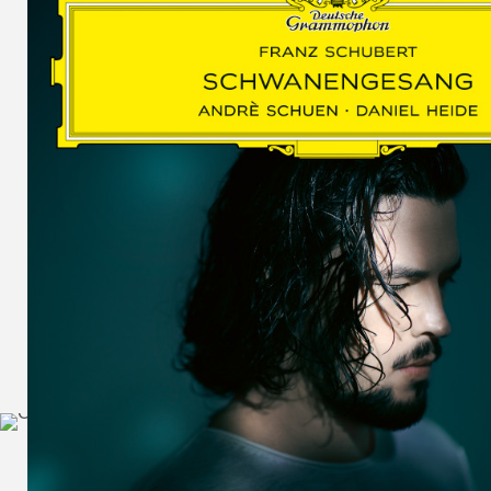
SCHUMAN
WOLF
MARTIN
SCHUMANN,
LIEDERKREIS
OP. 24
SECHS
MONOLOGE
AUS
JEDERMANN
GESÄNGE