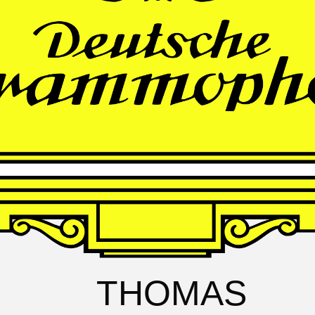
FRANZ
SCHUBERT
Schwanengesang
Andrè Schuen, Baritone
Daniel Heide, Piano
THOMAS