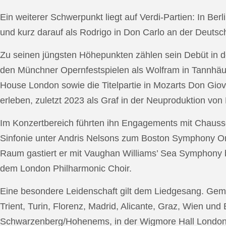
Ein weiterer Schwerpunkt liegt auf Verdi-Partien: In Berl
und kurz darauf als Rodrigo in Don Carlo an der Deutsche
Zu seinen jüngsten Höhepunkten zählen sein Debüt in de
den Münchner Opernfestspielen als Wolfram in Tannhäus
House London sowie die Titelpartie in Mozarts Don Giov
erleben, zuletzt 2023 als Graf in der Neuproduktion v
Im Konzertbereich führten ihn Engagements mit Chauss
Sinfonie unter Andris Nelsons zum Boston Symphony Or
Raum gastiert er mit Vaughan Williams’ Sea Symphony
dem London Philharmonic Choir.
Eine besondere Leidenschaft gilt dem Liedgesang. Gemei
Trient, Turin, Florenz, Madrid, Alicante, Graz, Wien und
Schwarzenberg/Hohenems, in der Wigmore Hall London, b