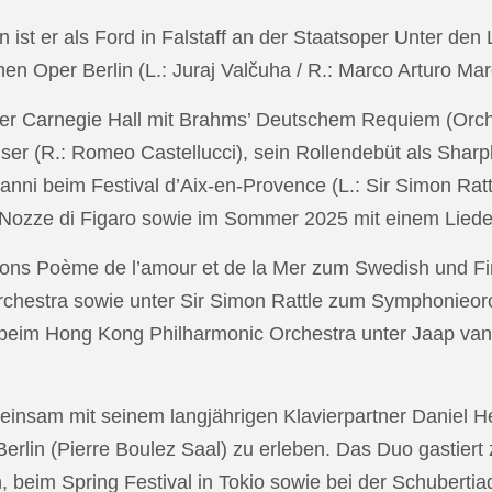
in ist er als Ford in Falstaff an der Staatsoper Unter de
n Oper Berlin (L.: Juraj Valčuha / R.: Marco Arturo Mare
r Carnegie Hall mit Brahms’ Deutschem Requiem (Orchestr
er (R.: Romeo Castellucci), sein Rollendebüt als Shar
anni beim Festival d’Aix-en-Provence (L.: Sir Simon Ra
on Nozze di Figaro sowie im Sommer 2025 mit einem Lied
ons Poème de l’amour et de la Mer zum Swedish und Fi
chestra sowie unter Sir Simon Rattle zum Symphonieorc
 beim Hong Kong Philharmonic Orchestra unter Jaap v
nsam mit seinem langjährigen Klavierpartner Daniel Heid
 Berlin (Pierre Boulez Saal) zu erleben. Das Duo gastier
eim Spring Festival in Tokio sowie bei der Schubertia