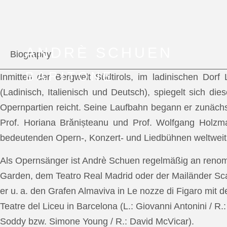
ANDRÈ SCHUEN
Biography
BARITONE
Inmitten der Bergwelt Südtirols, im ladinischen Dor
(Ladinisch, Italienisch und Deutsch), spiegelt sich di
Opernpartien reicht. Seine Laufbahn begann er zunächs
Prof. Horiana Brănișteanu und Prof. Wolfgang Holzm
bedeutenden Opern-, Konzert- und Liedbühnen weltweit
Als Opernsänger ist Andrè Schuen regelmäßig an reno
Garden, dem Teatro Real Madrid oder der Mailänder Scal
er u. a. den Grafen Almaviva in Le nozze di Figaro mit 
Teatre del Liceu in Barcelona (L.: Giovanni Antonini / R
Soddy bzw. Simone Young / R.: David McVicar).