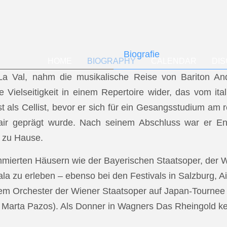
Biografie
HOME
BIOGRAPHY
CALENDAR
DI
f La Val, nahm die musikalische Reise von Bariton A
ese Vielseitigkeit in einem Repertoire wider, das vom i
t als Cellist, bevor er sich für ein Gesangsstudium a
air geprägt wurde. Nach seinem Abschluss war er En
 zu Hause.
mmierten Häusern wie der Bayerischen Staatsoper, der
a zu erleben – ebenso bei den Festivals in Salzburg, Ai
dem Orchester der Wiener Staatsoper auf Japan-Tournee (
.: Marta Pazos). Als Donner in Wagners Das Rheingold keh