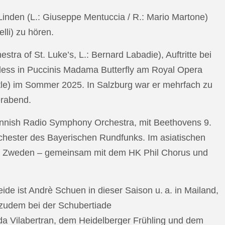
n Linden (L.: Giuseppe Mentuccia / R.: Mario Martone)
lli) zu hören.
a of St. Luke’s, L.: Bernard Labadie), Auftritte bei
pless in Puccinis Madama Butterfly am Royal Opera
ttle) im Sommer 2025. In Salzburg war er mehrfach zu
erabend.
nnish Radio Symphony Orchestra, mit Beethovens 9.
hester des Bayerischen Rundfunks. Im asiatischen
an Zweden – gemeinsam mit dem HK Phil Chorus und
e ist Andrè Schuen in dieser Saison u. a. in Mailand,
t zudem bei der Schubertiade
da Vilabertran, dem Heidelberger Frühling und dem