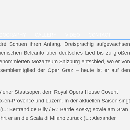
SCOGRAPHY
GALLERY
VIDEO
CONTACT
ndrè Schuen ihren Anfang. Dreisprachig aufgewachsen
talienischen Belcanto über deutsches Lied bis zu großen
m renommierten Mozarteum Salzburg entschied, wo er von
semblemitglied der Oper Graz – heute ist er auf den
 Wiener Staatsoper, dem Royal Opera House Covent
x-en-Provence und Luzern. In der aktuellen Saison singt
L.: Bertrand de Billy / R.: Barrie Kosky) sowie am Gran
rt er an die Scala di Milano zurück (L.: Alexander