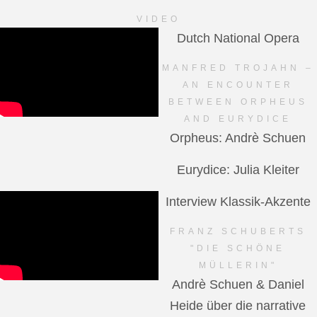
VIDEO
Dutch National Opera
MANFRED TROJAHN –
AN ENCOUNTER
BETWEEN ORPHEUS
AND EURYDICE
Orpheus: Andrè Schuen
Eurydice: Julia Kleiter
Interview Klassik-Akzente
FRANZ SCHUBERTS
"DIE SCHÖNE
MÜLLERIN"
Andrè Schuen & Daniel
Heide über die narrative