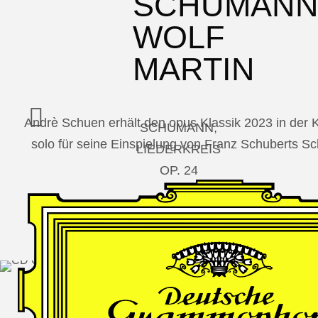
SCHUMAN
WOLF
MARTIN
Andrè Schuen erhält den opus Klassik 2023 in der
SCHUMANN,
solo für seine Einspielung von Franz Schuberts 
LIEDERKREIS
OP. 24
SECHS
MONOLOGE
AUS
JEDERMANN
GESÄNGE