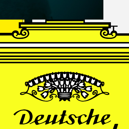
FRANZ
SCHUBERT
Schwanengesang
Andrè Schuen, Baritone
Daniel Heide, Piano