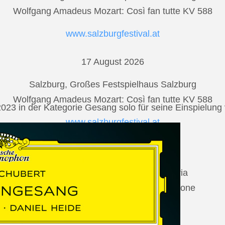
Wolfgang Amadeus Mozart: Così fan tutte KV 588
www.salzburgfestival.at
17 August 2026
Salzburg, Großes Festspielhaus Salzburg
Wolfgang Amadeus Mozart: Così fan tutte KV 588
2023 in der Kategorie Gesang solo für seine Einspielu
www.salzburgfestival.at
20 August 2026
Vilabertran, Canònica de Santa Maria
Johannes Brahms: Die schöne Magelone
www.schubertiada.cat