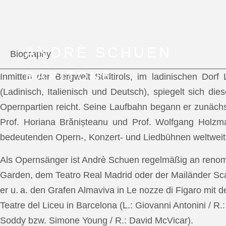
ANDRÈ SCHUEN
Biography
BARITONE
Inmitten der Bergwelt Südtirols, im ladinischen Dor
(Ladinisch, Italienisch und Deutsch), spiegelt sich di
Opernpartien reicht. Seine Laufbahn begann er zunächs
Prof. Horiana Brănișteanu und Prof. Wolfgang Holzm
bedeutenden Opern-, Konzert- und Liedbühnen weltweit
Als Opernsänger ist Andrè Schuen regelmäßig an reno
Garden, dem Teatro Real Madrid oder der Mailänder Scal
er u. a. den Grafen Almaviva in Le nozze di Figaro mit 
Teatre del Liceu in Barcelona (L.: Giovanni Antonini / R
Soddy bzw. Simone Young / R.: David McVicar).