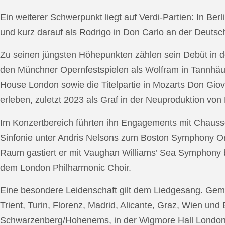
Ein weiterer Schwerpunkt liegt auf Verdi-Partien: In Berl
und kurz darauf als Rodrigo in Don Carlo an der Deutsche
Zu seinen jüngsten Höhepunkten zählen sein Debüt in de
den Münchner Opernfestspielen als Wolfram in Tannhäus
House London sowie die Titelpartie in Mozarts Don Giov
erleben, zuletzt 2023 als Graf in der Neuproduktion v
Im Konzertbereich führten ihn Engagements mit Chauss
Sinfonie unter Andris Nelsons zum Boston Symphony Or
Raum gastiert er mit Vaughan Williams’ Sea Symphony
dem London Philharmonic Choir.
Eine besondere Leidenschaft gilt dem Liedgesang. Gemei
Trient, Turin, Florenz, Madrid, Alicante, Graz, Wien und
Schwarzenberg/Hohenems, in der Wigmore Hall London, b