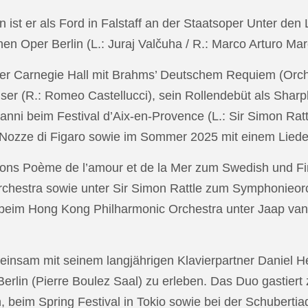
in ist er als Ford in Falstaff an der Staatsoper Unter de
n Oper Berlin (L.: Juraj Valčuha / R.: Marco Arturo Mare
r Carnegie Hall mit Brahms’ Deutschem Requiem (Orchestr
er (R.: Romeo Castellucci), sein Rollendebüt als Shar
anni beim Festival d’Aix-en-Provence (L.: Sir Simon Ra
on Nozze di Figaro sowie im Sommer 2025 mit einem Lied
ons Poème de l’amour et de la Mer zum Swedish und Fi
chestra sowie unter Sir Simon Rattle zum Symphonieorc
 beim Hong Kong Philharmonic Orchestra unter Jaap v
nsam mit seinem langjährigen Klavierpartner Daniel Heid
 Berlin (Pierre Boulez Saal) zu erleben. Das Duo gastier
eim Spring Festival in Tokio sowie bei der Schubertia