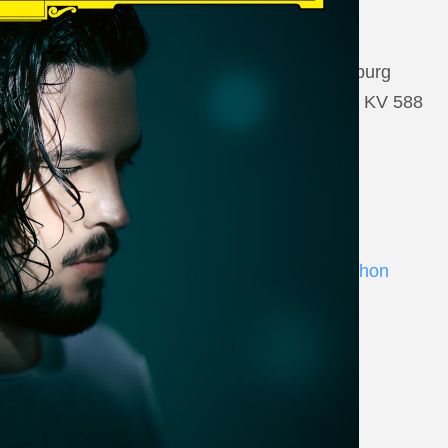
22 August 2026
Salzburg, Großes Festspielhaus Salzburg
Wolfgang Amadeus Mozart: Così fan tutte KV 588
www.salzburgfestival.at
Andrè Schuen at Deutsche Grammophon