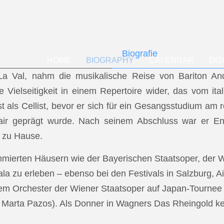
Biografie
HOME
BIOGRAPHY
CALENDAR
DI
f La Val, nahm die musikalische Reise von Bariton A
ese Vielseitigkeit in einem Repertoire wider, das vom i
t als Cellist, bevor er sich für ein Gesangsstudium a
air geprägt wurde. Nach seinem Abschluss war er En
 zu Hause.
mmierten Häusern wie der Bayerischen Staatsoper, der
a zu erleben – ebenso bei den Festivals in Salzburg, Ai
dem Orchester der Wiener Staatsoper auf Japan-Tournee (
.: Marta Pazos). Als Donner in Wagners Das Rheingold keh