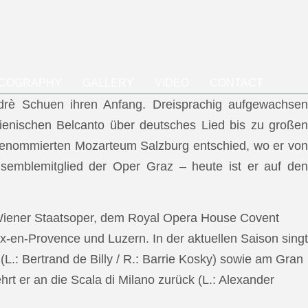
SCOGRAPHY
GALLERY
VIDEO
CONTACT
ndrè Schuen ihren Anfang. Dreisprachig aufgewachsen
talienischen Belcanto über deutsches Lied bis zu großen
m renommierten Mozarteum Salzburg entschied, wo er von
semblemitglied der Oper Graz – heute ist er auf den
 Wiener Staatsoper, dem Royal Opera House Covent
x-en-Provence und Luzern. In der aktuellen Saison singt
L.: Bertrand de Billy / R.: Barrie Kosky) sowie am Gran
rt er an die Scala di Milano zurück (L.: Alexander