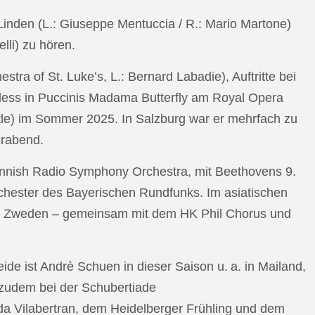
n Linden (L.: Giuseppe Mentuccia / R.: Mario Martone)
lli) zu hören.
a of St. Luke’s, L.: Bernard Labadie), Auftritte bei
pless in Puccinis Madama Butterfly am Royal Opera
ttle) im Sommer 2025. In Salzburg war er mehrfach zu
erabend.
nnish Radio Symphony Orchestra, mit Beethovens 9.
hester des Bayerischen Rundfunks. Im asiatischen
an Zweden – gemeinsam mit dem HK Phil Chorus und
e ist Andrè Schuen in dieser Saison u. a. in Mailand,
t zudem bei der Schubertiade
da Vilabertran, dem Heidelberger Frühling und dem