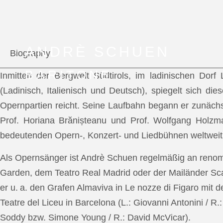
ANDRÈ SCHUEN
Biography
BARITONE
Inmitten der Bergwelt Südtirols, im ladinischen Dor
(Ladinisch, Italienisch und Deutsch), spiegelt sich di
Opernpartien reicht. Seine Laufbahn begann er zunächs
Prof. Horiana Brănișteanu und Prof. Wolfgang Holzm
bedeutenden Opern-, Konzert- und Liedbühnen weltweit
Als Opernsänger ist Andrè Schuen regelmäßig an reno
Garden, dem Teatro Real Madrid oder der Mailänder Scal
er u. a. den Grafen Almaviva in Le nozze di Figaro mit 
Teatre del Liceu in Barcelona (L.: Giovanni Antonini / R
Soddy bzw. Simone Young / R.: David McVicar).