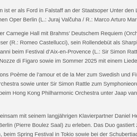
in ist er als Ford in Falstaff an der Staatsoper Unter de
n Oper Berlin (L.: Juraj Valčuha / R.: Marco Arturo Mare
r Carnegie Hall mit Brahms’ Deutschem Requiem (Orchestr
er (R.: Romeo Castellucci), sein Rollendebüt als Shar
anni beim Festival d’Aix-en-Provence (L.: Sir Simon Ra
on Nozze di Figaro sowie im Sommer 2025 mit einem Lied
ons Poème de l’amour et de la Mer zum Swedish und Fi
chestra sowie unter Sir Simon Rattle zum Symphonieorc
 beim Hong Kong Philharmonic Orchestra unter Jaap v
nsam mit seinem langjährigen Klavierpartner Daniel Heid
 Berlin (Pierre Boulez Saal) zu erleben. Das Duo gastier
eim Spring Festival in Tokio sowie bei der Schubertia