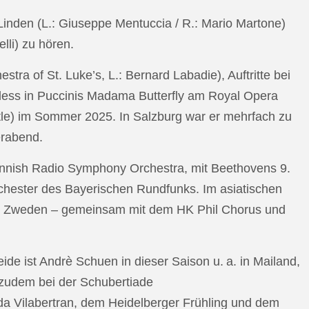
n Linden (L.: Giuseppe Mentuccia / R.: Mario Martone)
lli) zu hören.
a of St. Luke’s, L.: Bernard Labadie), Auftritte bei
pless in Puccinis Madama Butterfly am Royal Opera
ttle) im Sommer 2025. In Salzburg war er mehrfach zu
erabend.
nnish Radio Symphony Orchestra, mit Beethovens 9.
hester des Bayerischen Rundfunks. Im asiatischen
an Zweden – gemeinsam mit dem HK Phil Chorus und
e ist Andrè Schuen in dieser Saison u. a. in Mailand,
t zudem bei der Schubertiade
da Vilabertran, dem Heidelberger Frühling und dem