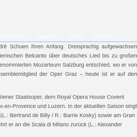
SCOGRAPHY
GALLERY
VIDEO
CONTACT
ndrè Schuen ihren Anfang. Dreisprachig aufgewachsen
talienischen Belcanto über deutsches Lied bis zu großen
m renommierten Mozarteum Salzburg entschied, wo er von
semblemitglied der Oper Graz – heute ist er auf den
 Wiener Staatsoper, dem Royal Opera House Covent
x-en-Provence und Luzern. In der aktuellen Saison singt
L.: Bertrand de Billy / R.: Barrie Kosky) sowie am Gran
rt er an die Scala di Milano zurück (L.: Alexander