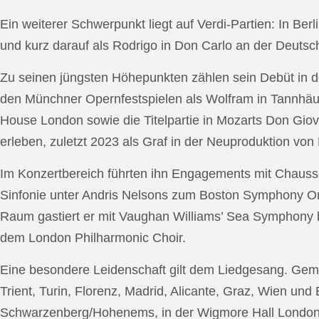
Ein weiterer Schwerpunkt liegt auf Verdi-Partien: In Berl
und kurz darauf als Rodrigo in Don Carlo an der Deutsche
Zu seinen jüngsten Höhepunkten zählen sein Debüt in de
den Münchner Opernfestspielen als Wolfram in Tannhäus
House London sowie die Titelpartie in Mozarts Don Giov
erleben, zuletzt 2023 als Graf in der Neuproduktion v
Im Konzertbereich führten ihn Engagements mit Chauss
Sinfonie unter Andris Nelsons zum Boston Symphony Or
Raum gastiert er mit Vaughan Williams’ Sea Symphony
dem London Philharmonic Choir.
Eine besondere Leidenschaft gilt dem Liedgesang. Gemei
Trient, Turin, Florenz, Madrid, Alicante, Graz, Wien und
Schwarzenberg/Hohenems, in der Wigmore Hall London, b