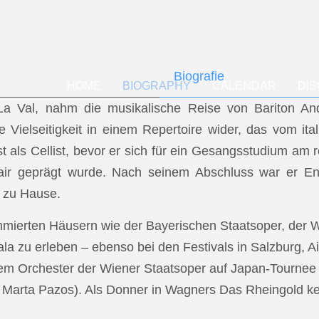
Biografie
HOME
BIOGRAPHY
CALENDAR
DI
f La Val, nahm die musikalische Reise von Bariton A
ese Vielseitigkeit in einem Repertoire wider, das vom i
t als Cellist, bevor er sich für ein Gesangsstudium a
air geprägt wurde. Nach seinem Abschluss war er En
 zu Hause.
mmierten Häusern wie der Bayerischen Staatsoper, der
a zu erleben – ebenso bei den Festivals in Salzburg, Ai
dem Orchester der Wiener Staatsoper auf Japan-Tournee (
.: Marta Pazos). Als Donner in Wagners Das Rheingold keh