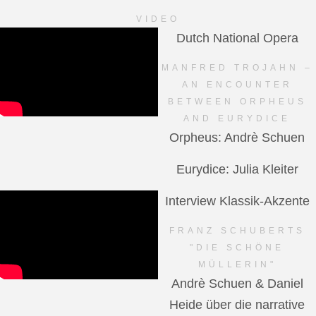
VIDEO
Dutch National Opera
MANFRED TROJAHN –
AN ENCOUNTER
BETWEEN ORPHEUS
AND EURYDICE
Orpheus: Andrè Schuen
Eurydice: Julia Kleiter
Interview Klassik-Akzente
FRANZ SCHUBERTS
"DIE SCHÖNE
MÜLLERIN"
Andrè Schuen & Daniel
Heide über die narrative