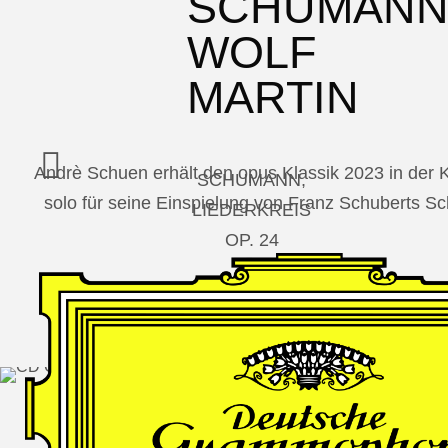
SCHUMAN
WOLF
MARTIN
Andrè Schuen erhält den opus Klassik 2023 in der
SCHUMANN,
solo für seine Einspielung von Franz Schuberts 
LIEDERKREIS
OP. 24
SECHS
MONOLOGE
AUS
JEDERMANN
GESÄNGE