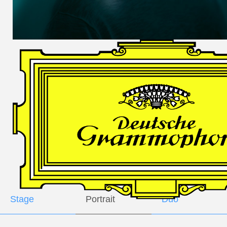
DES
HARFNERS
Andrè Schuen,
Baritone
Daniel Heide,
Piano
GALLERY
Stage
Portrait
Duo