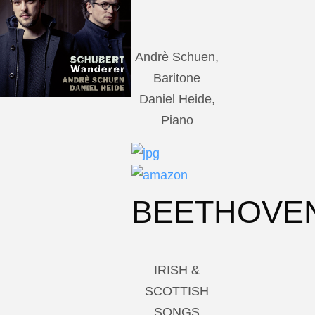
Andrè Schuen,
Baritone
Daniel Heide,
Piano
BEETHOVE
IRISH &
SCOTTISH
SONGS