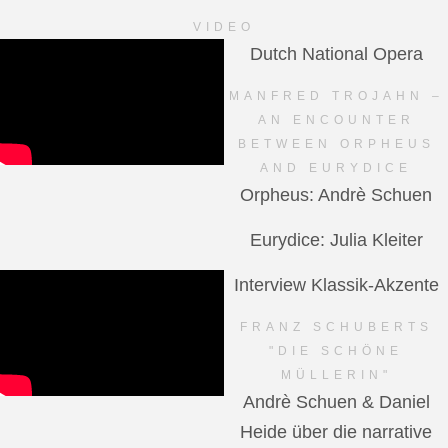
VIDEO
Dutch National Opera
MANFRED TROJAHN –
AN ENCOUNTER
BETWEEN ORPHEUS
AND EURYDICE
Orpheus: Andrè Schuen
Eurydice: Julia Kleiter
Interview Klassik-Akzente
FRANZ SCHUBERTS
"DIE SCHÖNE
MÜLLERIN"
Andrè Schuen & Daniel
Heide über die narrative