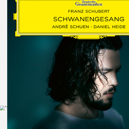
SCHUMAN
WOLF
MARTIN
SCHUMANN,
LIEDERKREIS
OP. 24
SECHS
MONOLOGE
AUS
JEDERMANN
GESÄNGE