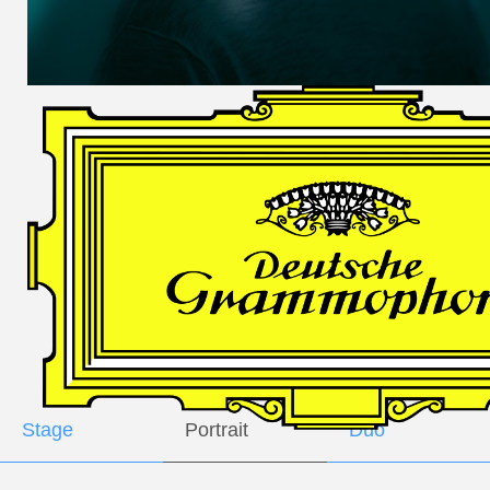
DES
HARFNERS
Andrè Schuen,
Baritone
Daniel Heide,
Piano
GALLERY
Stage
Portrait
Duo