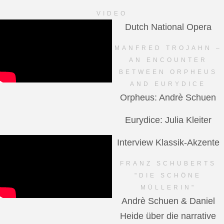
VIDEO
Dutch National Opera
MANFRED TROJAHN –
AN ENCOUNTER
BETWEEN ORPHEUS
AND EURYDICE
Orpheus: Andrè Schuen
Eurydice: Julia Kleiter
Interview Klassik-Akzente
FRANZ SCHUBERTS
"DIE SCHÖNE
MÜLLERIN"
Andrè Schuen & Daniel
Heide über die narrative