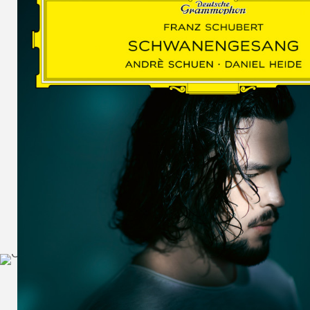
SCHUMAN
WOLF
MARTIN
SCHUMANN,
LIEDERKREIS
OP. 24
SECHS
MONOLOGE
AUS
JEDERMANN
GESÄNGE