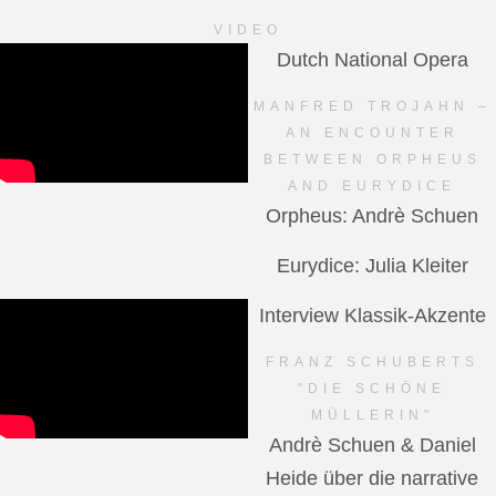
VIDEO
Dutch National Opera
MANFRED TROJAHN –
AN ENCOUNTER
BETWEEN ORPHEUS
AND EURYDICE
Orpheus: Andrè Schuen
Eurydice: Julia Kleiter
Interview Klassik-Akzente
FRANZ SCHUBERTS
"DIE SCHÖNE
MÜLLERIN"
Andrè Schuen & Daniel
Heide über die narrative