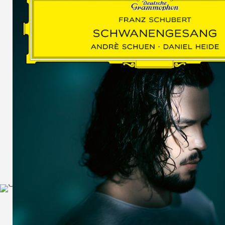
SCHUMAN
WOLF
MARTIN
SCHUMANN,
LIEDERKREIS
OP. 24
SECHS
MONOLOGE
AUS
JEDERMANN
GESÄNGE