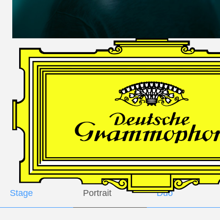
DES
HARFNERS
Andrè Schuen,
Baritone
Daniel Heide,
Piano
GALLERY
Stage
Portrait
Duo