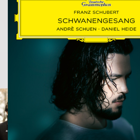
SCHUMAN
WOLF
MARTIN
SCHUMANN,
LIEDERKREIS
OP. 24
SECHS
MONOLOGE
AUS
JEDERMANN
GESÄNGE