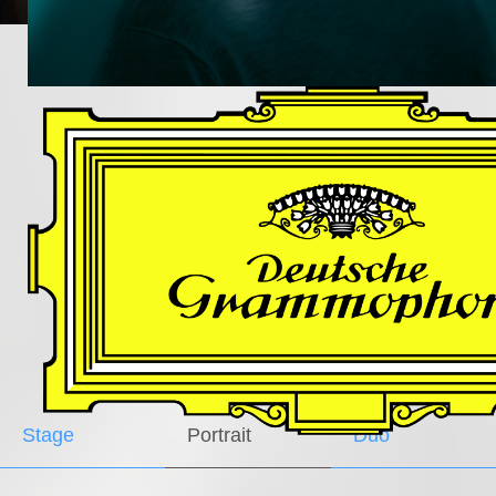
DES
HARFNERS
Andrè Schuen,
Baritone
Daniel Heide,
Piano
GALLERY
Stage
Portrait
Duo