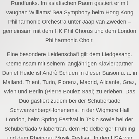
Rundfunks. Im asiatischen Raum gastiert er mit
Vaughan Williams’ Sea Symphony beim Hong Kong
Philharmonic Orchestra unter Jaap van Zweden –
gemeinsam mit dem HK Phil Chorus und dem London
Philharmonic Choir.
Eine besondere Leidenschaft gilt dem Liedgesang.
Gemeinsam mit seinem langjährigen Klavierpartner
Daniel Heide ist Andrè Schuen in dieser Saison u. a. in
Mailand, Trient, Turin, Florenz, Madrid, Alicante, Graz,
Wien und Berlin (Pierre Boulez Saal) zu erleben. Das
Duo gastiert zudem bei der Schubertiade
Schwarzenberg/Hohenems, in der Wigmore Hall
London, beim Spring Festival in Tokio sowie bei der
Schubertiada Vilabertran, dem Heidelberger Frühling
und dem Rheingau Musik Festival. In den USA war