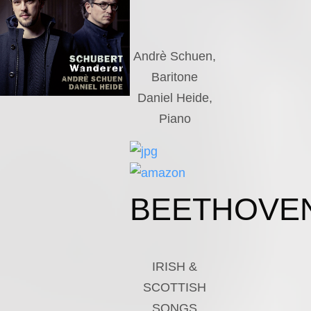
Andrè Schuen,
Baritone
Daniel Heide,
Piano
BEETHOVE
IRISH &
SCOTTISH
SONGS