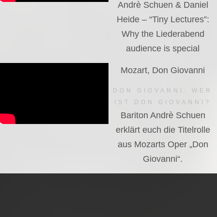
Andrè Schuen & Daniel
Heide – “Tiny Lectures”:
Why the Liederabend
audience is special
Mozart, Don Giovanni
DON GIOVANNI: WER
IST DON GIOVANNI?
Bariton Andrè Schuen
erklärt euch die Titelrolle
aus Mozarts Oper „Don
Giovanni“.