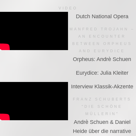
VIDEO
Dutch National Opera
MANFRED TROJAHN –
AN ENCOUNTER
BETWEEN ORPHEUS
AND EURYDICE
Orpheus: Andrè Schuen
Eurydice: Julia Kleiter
Interview Klassik-Akzente
FRANZ SCHUBERTS
"DIE SCHÖNE
MÜLLERIN"
Andrè Schuen & Daniel
Heide über die narrative