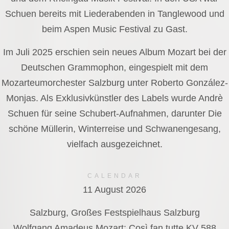
Schuen bereits mit Liederabenden in Tanglewood und
beim Aspen Music Festival zu Gast.
Im Juli 2025 erschien sein neues Album Mozart bei der
Deutschen Grammophon, eingespielt mit dem
Mozarteumorchester Salzburg unter Roberto González-
Monjas. Als Exklusivkünstler des Labels wurde Andrè
Schuen für seine Schubert-Aufnahmen, darunter Die
schöne Müllerin, Winterreise und Schwanengesang,
vielfach ausgezeichnet.
CALENDAR
11 August 2026
Salzburg, Großes Festspielhaus Salzburg
Wolfgang Amadeus Mozart: Così fan tutte KV 588