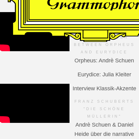
VIDEO
Dutch National Opera
MANFRED TROJAHN –
AN ENCOUNTER
BETWEEN ORPHEUS
AND EURYDICE
Orpheus: Andrè Schuen
Eurydice: Julia Kleiter
Interview Klassik-Akzente
FRANZ SCHUBERTS
"DIE SCHÖNE
MÜLLERIN"
Andrè Schuen & Daniel
Heide über die narrative