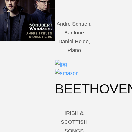
Andrè Schuen,
Baritone
Daniel Heide,
Piano
BEETHOVE
IRISH &
SCOTTISH
SONGS