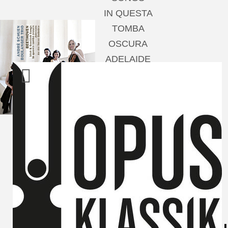
IN QUESTA
TOMBA
OSCURA
ADELAIDE
AN DIE FERNE
GELIEBTE
Andrè Schuen,
Baritone
Boulanger Trio