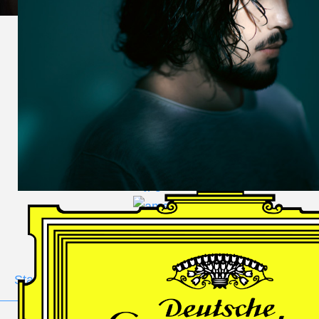
DES
HARFNERS
Andrè Schuen,
Baritone
Daniel Heide,
Piano
GALLERY
Stage
Portrait
Duo