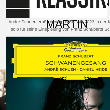
SCHUMAN
WOLF
MARTIN
Andrè Schuen erhält den opus Klassik 2023 in der
solo für seine Einspielung von Franz Schuberts 
SCHUMANN,
LIEDERKREIS
OP. 24
SECHS
MONOLOGE
AUS
JEDERMANN
GESÄNGE