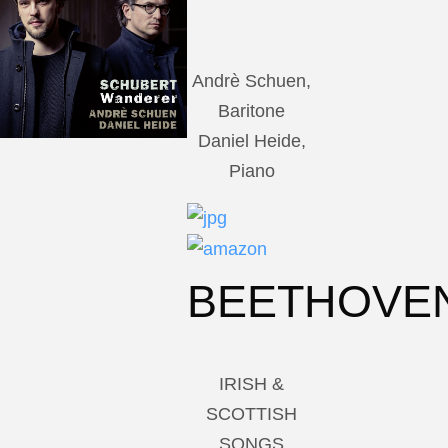
Andrè Schuen,
Baritone
Daniel Heide,
Piano
BEETHOVE
IRISH &
SCOTTISH
SONGS