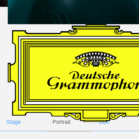
DES
HARFNERS
Andrè Schuen,
Baritone
Daniel Heide,
Piano
GALLERY
Stage
Portrait
Duo