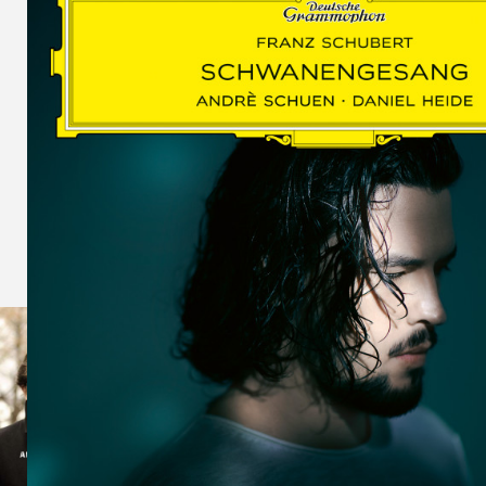
SCHUMAN
WOLF
MARTIN
SCHUMANN,
LIEDERKREIS
OP. 24
SECHS
MONOLOGE
AUS
JEDERMANN
GESÄNGE