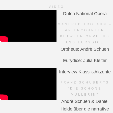
VIDEO
Dutch National Opera
MANFRED TROJAHN –
AN ENCOUNTER
BETWEEN ORPHEUS
AND EURYDICE
Orpheus: Andrè Schuen
Eurydice: Julia Kleiter
Interview Klassik-Akzente
FRANZ SCHUBERTS
"DIE SCHÖNE
MÜLLERIN"
Andrè Schuen & Daniel
Heide über die narrative