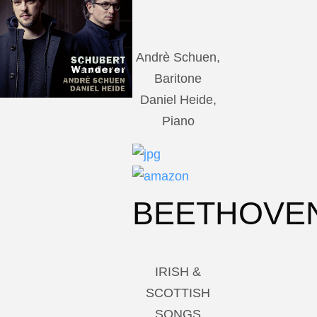
Andrè Schuen,
Baritone
Daniel Heide,
Piano
BEETHOVE
IRISH &
SCOTTISH
SONGS