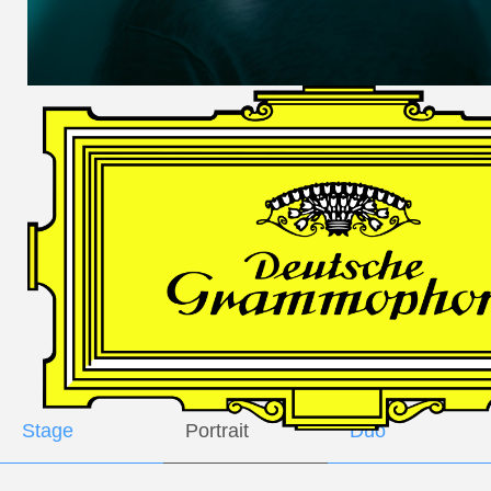
DES
HARFNERS
Andrè Schuen,
Baritone
Daniel Heide,
Piano
GALLERY
Stage
Portrait
Duo