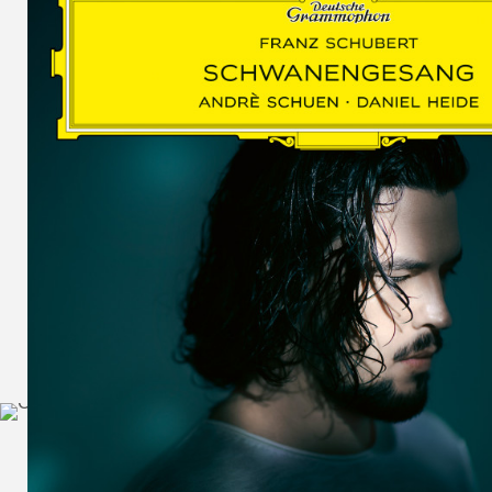
SCHUMAN
WOLF
MARTIN
SCHUMANN,
LIEDERKREIS
OP. 24
SECHS
MONOLOGE
AUS
JEDERMANN
GESÄNGE