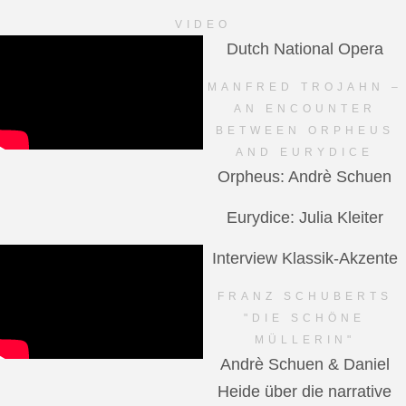
VIDEO
Dutch National Opera
MANFRED TROJAHN –
AN ENCOUNTER
BETWEEN ORPHEUS
AND EURYDICE
Orpheus: Andrè Schuen
Eurydice: Julia Kleiter
Interview Klassik-Akzente
FRANZ SCHUBERTS
"DIE SCHÖNE
MÜLLERIN"
Andrè Schuen & Daniel
Heide über die narrative