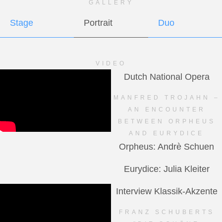
GALLERY
Stage
Portrait
Duo
VIDEO
Dutch National Opera
MANFRED TROJAHN –
AN ENCOUNTER
BETWEEN ORPHEUS
AND EURYDICE
Orpheus: Andrè Schuen
Eurydice: Julia Kleiter
Interview Klassik-Akzente
FRANZ SCHUBERTS