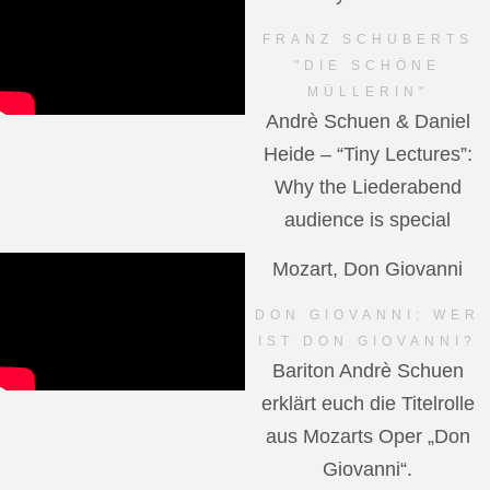
FRANZ SCHUBERTS
"DIE SCHÖNE
MÜLLERIN"
Andrè Schuen & Daniel
Heide – “Tiny Lectures”:
Why the Liederabend
audience is special
Mozart, Don Giovanni
DON GIOVANNI: WER
IST DON GIOVANNI?
Bariton Andrè Schuen
erklärt euch die Titelrolle
aus Mozarts Oper „Don
Giovanni“.