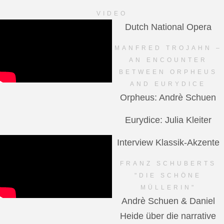
VIDEO
Dutch National Opera
MANFRED TROJAHN –
AN ENCOUNTER
BETWEEN ORPHEUS
AND EURYDICE
Orpheus: Andrè Schuen
Eurydice: Julia Kleiter
Interview Klassik-Akzente
FRANZ SCHUBERTS
"DIE SCHÖNE
MÜLLERIN"
Andrè Schuen & Daniel
Heide über die narrative