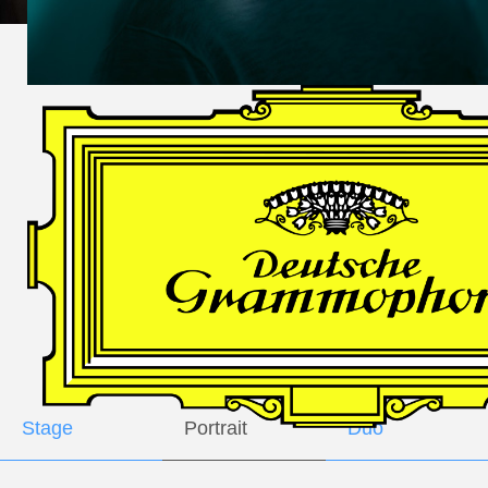
DES
HARFNERS
Andrè Schuen,
Baritone
Daniel Heide,
Piano
GALLERY
Stage
Portrait
Duo