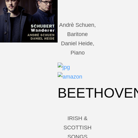
Andrè Schuen,
Baritone
Daniel Heide,
Piano
BEETHOVE
IRISH &
SCOTTISH
SONGS