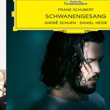
SCHUMAN
WOLF
MARTIN
SCHUMANN,
LIEDERKREIS
OP. 24
SECHS
MONOLOGE
AUS
JEDERMANN
GESÄNGE