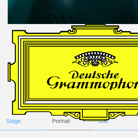
DES
HARFNERS
Andrè Schuen,
Baritone
Daniel Heide,
Piano
GALLERY
Stage
Portrait
Duo