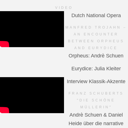
VIDEO
Dutch National Opera
MANFRED TROJAHN –
AN ENCOUNTER
BETWEEN ORPHEUS
AND EURYDICE
Orpheus: Andrè Schuen
Eurydice: Julia Kleiter
Interview Klassik-Akzente
FRANZ SCHUBERTS
"DIE SCHÖNE
MÜLLERIN"
Andrè Schuen & Daniel
Heide über die narrative