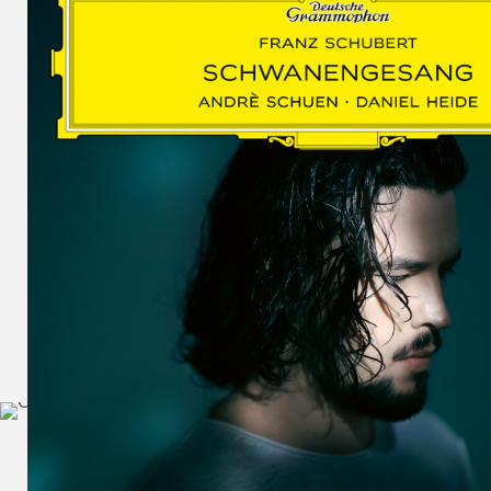
SCHUMAN
WOLF
MARTIN
SCHUMANN,
LIEDERKREIS
OP. 24
SECHS
MONOLOGE
AUS
JEDERMANN
GESÄNGE