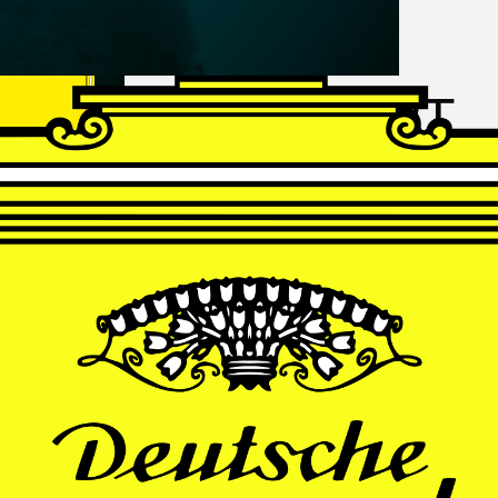
FRANZ
SCHUBERT
Schwanengesang
Andrè Schuen, Baritone
Daniel Heide, Piano