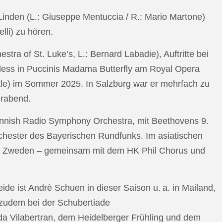
n Linden (L.: Giuseppe Mentuccia / R.: Mario Martone)
lli) zu hören.
a of St. Luke’s, L.: Bernard Labadie), Auftritte bei
pless in Puccinis Madama Butterfly am Royal Opera
ttle) im Sommer 2025. In Salzburg war er mehrfach zu
erabend.
nnish Radio Symphony Orchestra, mit Beethovens 9.
hester des Bayerischen Rundfunks. Im asiatischen
an Zweden – gemeinsam mit dem HK Phil Chorus und
e ist Andrè Schuen in dieser Saison u. a. in Mailand,
t zudem bei der Schubertiade
da Vilabertran, dem Heidelberger Frühling und dem