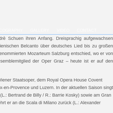
SCOGRAPHY
GALLERY
VIDEO
CONTACT
ndrè Schuen ihren Anfang. Dreisprachig aufgewachsen
talienischen Belcanto über deutsches Lied bis zu großen
m renommierten Mozarteum Salzburg entschied, wo er von
semblemitglied der Oper Graz – heute ist er auf den
 Wiener Staatsoper, dem Royal Opera House Covent
x-en-Provence und Luzern. In der aktuellen Saison singt
L.: Bertrand de Billy / R.: Barrie Kosky) sowie am Gran
rt er an die Scala di Milano zurück (L.: Alexander