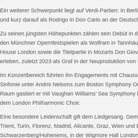
Ein weiterer Schwerpunkt liegt auf Verdi-Partien: In Berl
und kurz darauf als Rodrigo in Don Carlo an der Deutsche
Zu seinen jüngsten Höhepunkten zählen sein Debüt in de
den Münchner Opernfestspielen als Wolfram in Tannhäus
House London sowie die Titelpartie in Mozarts Don Giov
erleben, zuletzt 2023 als Graf in der Neuproduktion v
Im Konzertbereich führten ihn Engagements mit Chauss
Sinfonie unter Andris Nelsons zum Boston Symphony Or
Raum gastiert er mit Vaughan Williams’ Sea Symphony
dem London Philharmonic Choir.
Eine besondere Leidenschaft gilt dem Liedgesang. Gemei
Trient, Turin, Florenz, Madrid, Alicante, Graz, Wien und
Schwarzenberg/Hohenems, in der Wigmore Hall London, b