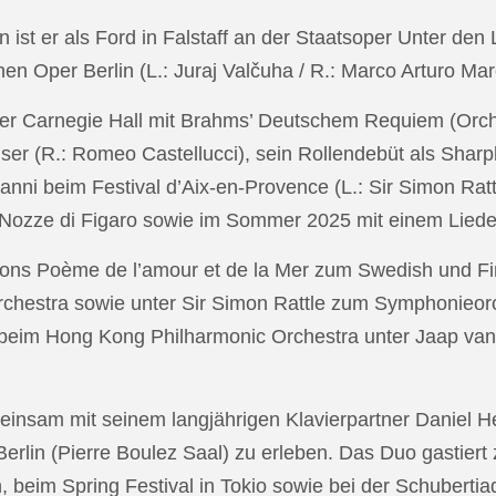
in ist er als Ford in Falstaff an der Staatsoper Unter de
n Oper Berlin (L.: Juraj Valčuha / R.: Marco Arturo Mare
r Carnegie Hall mit Brahms’ Deutschem Requiem (Orchestr
er (R.: Romeo Castellucci), sein Rollendebüt als Shar
anni beim Festival d’Aix-en-Provence (L.: Sir Simon Ra
on Nozze di Figaro sowie im Sommer 2025 mit einem Lied
ons Poème de l’amour et de la Mer zum Swedish und Fi
chestra sowie unter Sir Simon Rattle zum Symphonieorc
 beim Hong Kong Philharmonic Orchestra unter Jaap v
nsam mit seinem langjährigen Klavierpartner Daniel Heid
 Berlin (Pierre Boulez Saal) zu erleben. Das Duo gastier
eim Spring Festival in Tokio sowie bei der Schubertia