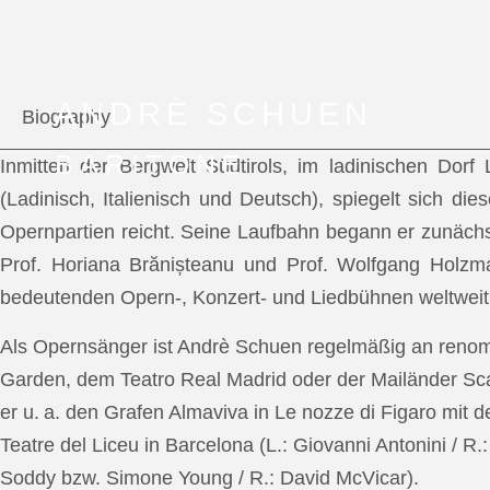
ANDRÈ SCHUEN
Biography
BARITONE
Inmitten der Bergwelt Südtirols, im ladinischen Dor
(Ladinisch, Italienisch und Deutsch), spiegelt sich di
Opernpartien reicht. Seine Laufbahn begann er zunächs
Prof. Horiana Brănișteanu und Prof. Wolfgang Holzm
bedeutenden Opern-, Konzert- und Liedbühnen weltweit
Als Opernsänger ist Andrè Schuen regelmäßig an reno
Garden, dem Teatro Real Madrid oder der Mailänder Scal
er u. a. den Grafen Almaviva in Le nozze di Figaro mit 
Teatre del Liceu in Barcelona (L.: Giovanni Antonini / R
Soddy bzw. Simone Young / R.: David McVicar).