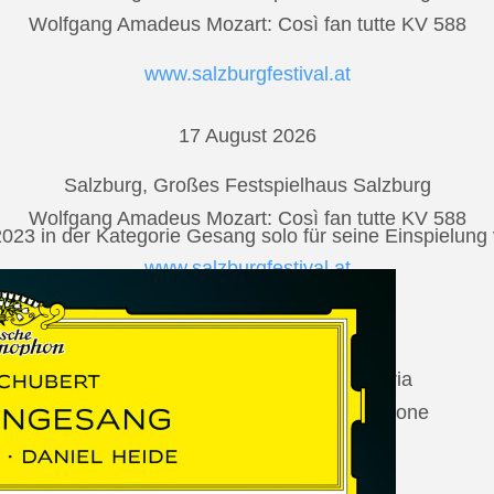
Wolfgang Amadeus Mozart: Così fan tutte KV 588
www.salzburgfestival.at
17 August 2026
Salzburg, Großes Festspielhaus Salzburg
Wolfgang Amadeus Mozart: Così fan tutte KV 588
2023 in der Kategorie Gesang solo für seine Einspielu
www.salzburgfestival.at
20 August 2026
Vilabertran, Canònica de Santa Maria
Johannes Brahms: Die schöne Magelone
www.schubertiada.cat