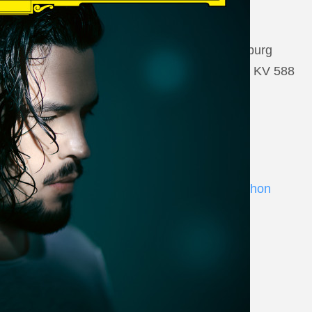
22 August 2026
Salzburg, Großes Festspielhaus Salzburg
Wolfgang Amadeus Mozart: Così fan tutte KV 588
www.salzburgfestival.at
Andrè Schuen at Deutsche Grammophon