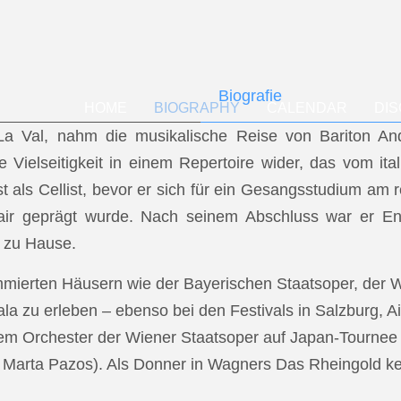
Biografie
HOME
BIOGRAPHY
CALENDAR
DI
f La Val, nahm die musikalische Reise von Bariton A
ese Vielseitigkeit in einem Repertoire wider, das vom i
t als Cellist, bevor er sich für ein Gesangsstudium a
air geprägt wurde. Nach seinem Abschluss war er En
 zu Hause.
mmierten Häusern wie der Bayerischen Staatsoper, der
a zu erleben – ebenso bei den Festivals in Salzburg, Ai
dem Orchester der Wiener Staatsoper auf Japan-Tournee (
.: Marta Pazos). Als Donner in Wagners Das Rheingold keh