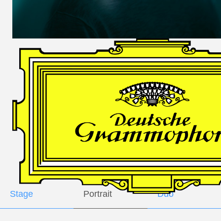
DES
HARFNERS
Andrè Schuen,
Baritone
Daniel Heide,
Piano
GALLERY
Stage
Portrait
Duo