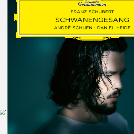
SCHUMAN
WOLF
MARTIN
SCHUMANN,
LIEDERKREIS
OP. 24
SECHS
MONOLOGE
AUS
JEDERMANN
GESÄNGE