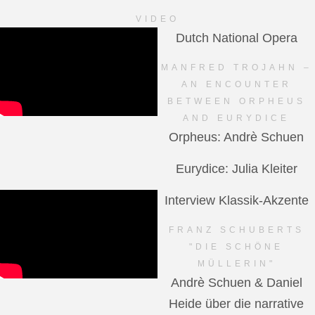
VIDEO
Dutch National Opera
MANFRED TROJAHN –
AN ENCOUNTER
BETWEEN ORPHEUS
AND EURYDICE
Orpheus: Andrè Schuen
Eurydice: Julia Kleiter
Interview Klassik-Akzente
FRANZ SCHUBERTS
"DIE SCHÖNE
MÜLLERIN"
Andrè Schuen & Daniel
Heide über die narrative