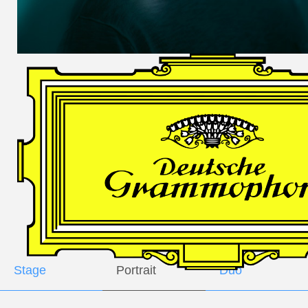
DES
HARFNERS
Andrè Schuen,
Baritone
Daniel Heide,
Piano
GALLERY
Stage
Portrait
Duo