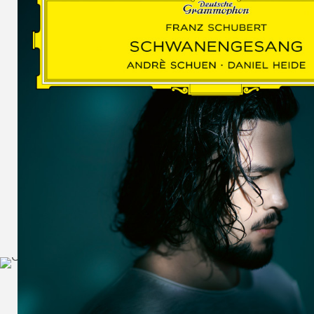
SCHUMAN
WOLF
MARTIN
SCHUMANN,
LIEDERKREIS
OP. 24
SECHS
MONOLOGE
AUS
JEDERMANN
GESÄNGE