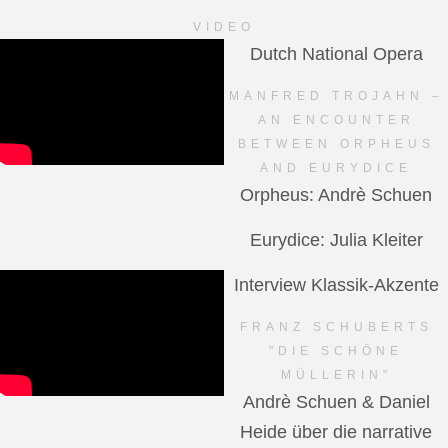
VIDEO
Dutch National Opera
MANFRED TROJAHN –
AN ENCOUNTER
BETWEEN ORPHEUS
AND EURYDICE
Orpheus: Andrè Schuen
Eurydice: Julia Kleiter
Interview Klassik-Akzente
FRANZ SCHUBERTS
"DIE SCHÖNE
MÜLLERIN"
Andrè Schuen & Daniel
Heide über die narrative