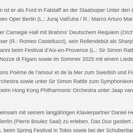
in ist er als Ford in Falstaff an der Staatsoper Unter de
n Oper Berlin (L.: Juraj Valčuha / R.: Marco Arturo Mare
r Carnegie Hall mit Brahms’ Deutschem Requiem (Orchestr
er (R.: Romeo Castellucci), sein Rollendebüt als Shar
anni beim Festival d’Aix-en-Provence (L.: Sir Simon Ra
on Nozze di Figaro sowie im Sommer 2025 mit einem Lied
ons Poème de l’amour et de la Mer zum Swedish und Fi
chestra sowie unter Sir Simon Rattle zum Symphonieorc
 beim Hong Kong Philharmonic Orchestra unter Jaap v
nsam mit seinem langjährigen Klavierpartner Daniel Heid
 Berlin (Pierre Boulez Saal) zu erleben. Das Duo gastier
eim Spring Festival in Tokio sowie bei der Schubertia