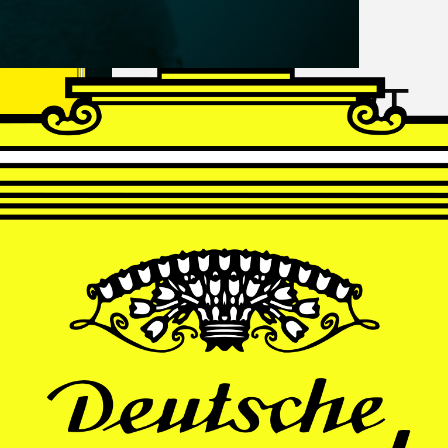
FRANZ
SCHUBERT
Schwanengesang
Andrè Schuen, Baritone
Daniel Heide, Piano