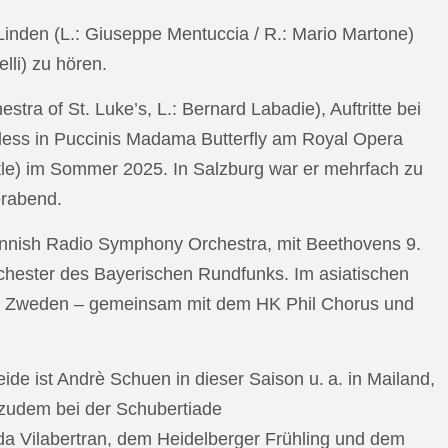
n Linden (L.: Giuseppe Mentuccia / R.: Mario Martone)
lli) zu hören.
a of St. Luke’s, L.: Bernard Labadie), Auftritte bei
pless in Puccinis Madama Butterfly am Royal Opera
ttle) im Sommer 2025. In Salzburg war er mehrfach zu
erabend.
nnish Radio Symphony Orchestra, mit Beethovens 9.
hester des Bayerischen Rundfunks. Im asiatischen
an Zweden – gemeinsam mit dem HK Phil Chorus und
e ist Andrè Schuen in dieser Saison u. a. in Mailand,
t zudem bei der Schubertiade
da Vilabertran, dem Heidelberger Frühling und dem