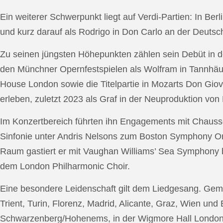
Ein weiterer Schwerpunkt liegt auf Verdi-Partien: In Berl
und kurz darauf als Rodrigo in Don Carlo an der Deutsche
Zu seinen jüngsten Höhepunkten zählen sein Debüt in de
den Münchner Opernfestspielen als Wolfram in Tannhäus
House London sowie die Titelpartie in Mozarts Don Giov
erleben, zuletzt 2023 als Graf in der Neuproduktion v
Im Konzertbereich führten ihn Engagements mit Chauss
Sinfonie unter Andris Nelsons zum Boston Symphony Or
Raum gastiert er mit Vaughan Williams’ Sea Symphony
dem London Philharmonic Choir.
Eine besondere Leidenschaft gilt dem Liedgesang. Gemei
Trient, Turin, Florenz, Madrid, Alicante, Graz, Wien und
Schwarzenberg/Hohenems, in der Wigmore Hall London, b