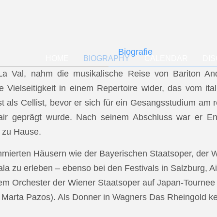
Biografie
HOME
BIOGRAPHY
CALENDAR
DI
f La Val, nahm die musikalische Reise von Bariton A
ese Vielseitigkeit in einem Repertoire wider, das vom i
t als Cellist, bevor er sich für ein Gesangsstudium a
air geprägt wurde. Nach seinem Abschluss war er En
 zu Hause.
mmierten Häusern wie der Bayerischen Staatsoper, der
a zu erleben – ebenso bei den Festivals in Salzburg, Ai
dem Orchester der Wiener Staatsoper auf Japan-Tournee (
.: Marta Pazos). Als Donner in Wagners Das Rheingold keh