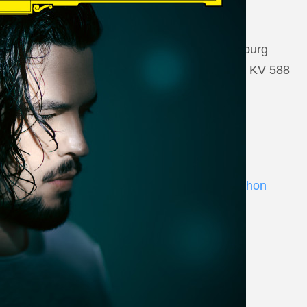
22 August 2026
Salzburg, Großes Festspielhaus Salzburg
Wolfgang Amadeus Mozart: Così fan tutte KV 588
www.salzburgfestival.at
Andrè Schuen at Deutsche Grammophon