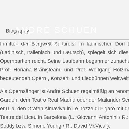
ANDRÈ SCHUEN
Biography
BARITONE
Inmitten der Bergwelt Südtirols, im ladinischen Dor
(Ladinisch, Italienisch und Deutsch), spiegelt sich di
Opernpartien reicht. Seine Laufbahn begann er zunächs
Prof. Horiana Brănișteanu und Prof. Wolfgang Holzm
bedeutenden Opern-, Konzert- und Liedbühnen weltweit
Als Opernsänger ist Andrè Schuen regelmäßig an reno
Garden, dem Teatro Real Madrid oder der Mailänder Scal
er u. a. den Grafen Almaviva in Le nozze di Figaro mit 
Teatre del Liceu in Barcelona (L.: Giovanni Antonini / R
Soddy bzw. Simone Young / R.: David McVicar).