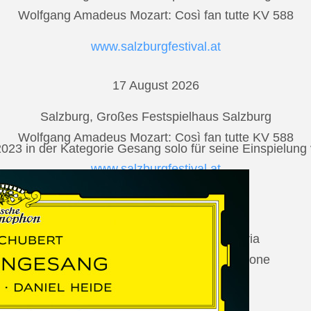
Wolfgang Amadeus Mozart: Così fan tutte KV 588
www.salzburgfestival.at
17 August 2026
Salzburg, Großes Festspielhaus Salzburg
Wolfgang Amadeus Mozart: Così fan tutte KV 588
2023 in der Kategorie Gesang solo für seine Einspielu
www.salzburgfestival.at
20 August 2026
Vilabertran, Canònica de Santa Maria
Johannes Brahms: Die schöne Magelone
www.schubertiada.cat