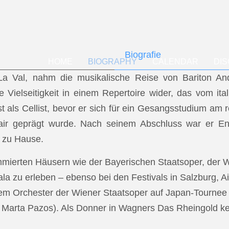
Biografie
HOME
BIOGRAPHY
CALENDAR
DI
f La Val, nahm die musikalische Reise von Bariton A
ese Vielseitigkeit in einem Repertoire wider, das vom i
t als Cellist, bevor er sich für ein Gesangsstudium a
air geprägt wurde. Nach seinem Abschluss war er En
 zu Hause.
mmierten Häusern wie der Bayerischen Staatsoper, der
a zu erleben – ebenso bei den Festivals in Salzburg, Ai
dem Orchester der Wiener Staatsoper auf Japan-Tournee (
.: Marta Pazos). Als Donner in Wagners Das Rheingold keh