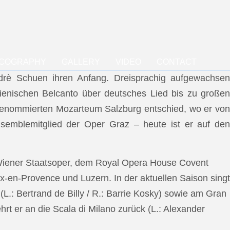
SCOGRAPHY
GALLERY
VIDEO
CONTACT
ndrè Schuen ihren Anfang. Dreisprachig aufgewachsen
talienischen Belcanto über deutsches Lied bis zu großen
m renommierten Mozarteum Salzburg entschied, wo er von
semblemitglied der Oper Graz – heute ist er auf den
 Wiener Staatsoper, dem Royal Opera House Covent
x-en-Provence und Luzern. In der aktuellen Saison singt
L.: Bertrand de Billy / R.: Barrie Kosky) sowie am Gran
rt er an die Scala di Milano zurück (L.: Alexander