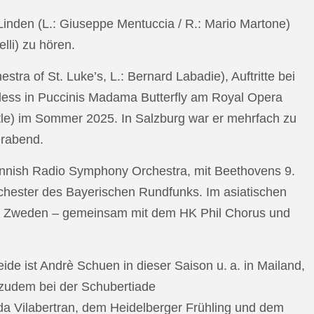
n Linden (L.: Giuseppe Mentuccia / R.: Mario Martone)
lli) zu hören.
a of St. Luke’s, L.: Bernard Labadie), Auftritte bei
pless in Puccinis Madama Butterfly am Royal Opera
ttle) im Sommer 2025. In Salzburg war er mehrfach zu
erabend.
nnish Radio Symphony Orchestra, mit Beethovens 9.
hester des Bayerischen Rundfunks. Im asiatischen
an Zweden – gemeinsam mit dem HK Phil Chorus und
e ist Andrè Schuen in dieser Saison u. a. in Mailand,
t zudem bei der Schubertiade
da Vilabertran, dem Heidelberger Frühling und dem