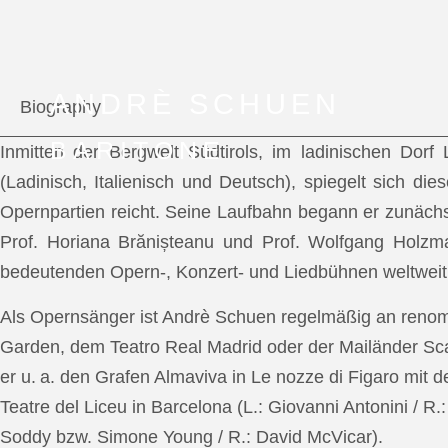
ANDRÈ SCHUEN
Biography
BARITONE
Inmitten der Bergwelt Südtirols, im ladinischen Dor
(Ladinisch, Italienisch und Deutsch), spiegelt sich di
Opernpartien reicht. Seine Laufbahn begann er zunächs
Prof. Horiana Brănișteanu und Prof. Wolfgang Holzm
bedeutenden Opern-, Konzert- und Liedbühnen weltweit
Als Opernsänger ist Andrè Schuen regelmäßig an reno
Garden, dem Teatro Real Madrid oder der Mailänder Scal
er u. a. den Grafen Almaviva in Le nozze di Figaro mit 
Teatre del Liceu in Barcelona (L.: Giovanni Antonini / R
Soddy bzw. Simone Young / R.: David McVicar).