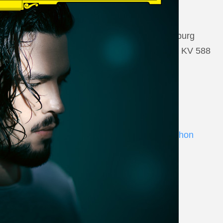
22 August 2026
Salzburg, Großes Festspielhaus Salzburg
Wolfgang Amadeus Mozart: Così fan tutte KV 588
www.salzburgfestival.at
Andrè Schuen at Deutsche Grammophon