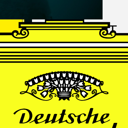
FRANZ
SCHUBERT
Schwanengesang
Andrè Schuen, Baritone
Daniel Heide, Piano