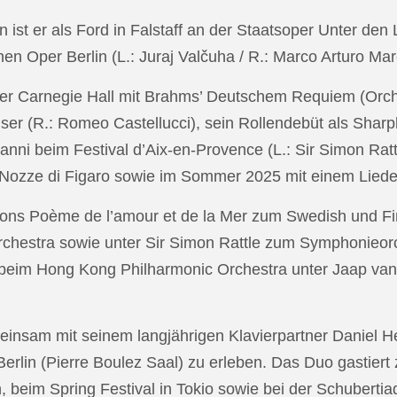
in ist er als Ford in Falstaff an der Staatsoper Unter de
n Oper Berlin (L.: Juraj Valčuha / R.: Marco Arturo Mare
r Carnegie Hall mit Brahms’ Deutschem Requiem (Orchestr
er (R.: Romeo Castellucci), sein Rollendebüt als Shar
anni beim Festival d’Aix-en-Provence (L.: Sir Simon Ra
on Nozze di Figaro sowie im Sommer 2025 mit einem Lied
ons Poème de l’amour et de la Mer zum Swedish und Fi
chestra sowie unter Sir Simon Rattle zum Symphonieorc
 beim Hong Kong Philharmonic Orchestra unter Jaap v
nsam mit seinem langjährigen Klavierpartner Daniel Heid
 Berlin (Pierre Boulez Saal) zu erleben. Das Duo gastier
eim Spring Festival in Tokio sowie bei der Schubertia