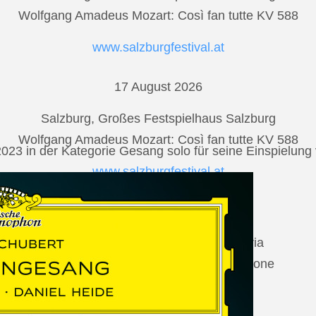
Wolfgang Amadeus Mozart: Così fan tutte KV 588
www.salzburgfestival.at
17 August 2026
Salzburg, Großes Festspielhaus Salzburg
Wolfgang Amadeus Mozart: Così fan tutte KV 588
2023 in der Kategorie Gesang solo für seine Einspielu
www.salzburgfestival.at
20 August 2026
Vilabertran, Canònica de Santa Maria
Johannes Brahms: Die schöne Magelone
www.schubertiada.cat