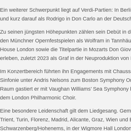
Ein weiterer Schwerpunkt liegt auf Verdi-Partien: In Berl
und kurz darauf als Rodrigo in Don Carlo an der Deutsche
Zu seinen jüngsten Höhepunkten zählen sein Debüt in de
den Münchner Opernfestspielen als Wolfram in Tannhäus
House London sowie die Titelpartie in Mozarts Don Giov
erleben, zuletzt 2023 als Graf in der Neuproduktion v
Im Konzertbereich führten ihn Engagements mit Chauss
Sinfonie unter Andris Nelsons zum Boston Symphony Or
Raum gastiert er mit Vaughan Williams’ Sea Symphony
dem London Philharmonic Choir.
Eine besondere Leidenschaft gilt dem Liedgesang. Gemei
Trient, Turin, Florenz, Madrid, Alicante, Graz, Wien und
Schwarzenberg/Hohenems, in der Wigmore Hall London, b