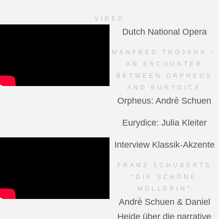
VIDEO
Dutch National Opera
MANFRED TROJAHN –
AN ENCOUNTER
BETWEEN ORPHEUS
AND EURYDICE
Orpheus: Andrè Schuen
Eurydice: Julia Kleiter
Interview Klassik-Akzente
FRANZ SCHUBERTS
"DIE SCHÖNE
MÜLLERIN"
Andrè Schuen & Daniel
Heide über die narrative