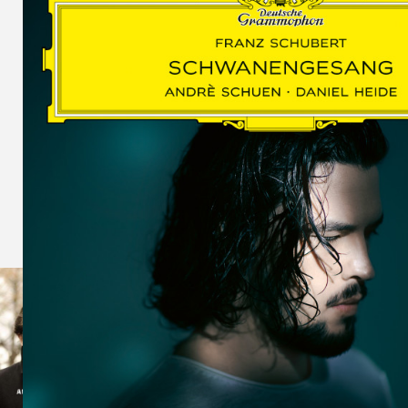
SCHUMAN
WOLF
MARTIN
SCHUMANN,
LIEDERKREIS
OP. 24
SECHS
MONOLOGE
AUS
JEDERMANN
GESÄNGE