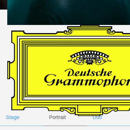
DES
HARFNERS
Andrè Schuen,
Baritone
Daniel Heide,
Piano
GALLERY
Stage
Portrait
Duo