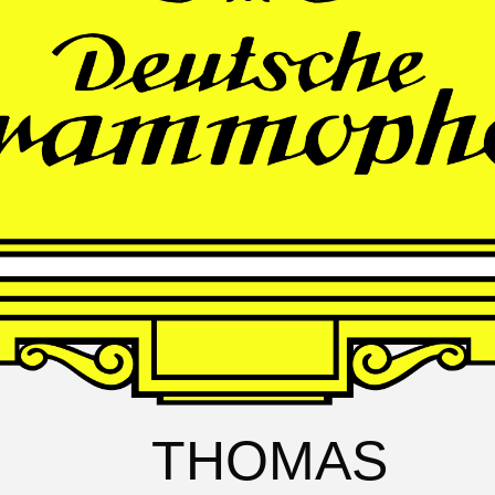
FRANZ
SCHUBERT
Schwanengesang
Andrè Schuen, Baritone
Daniel Heide, Piano
THOMAS