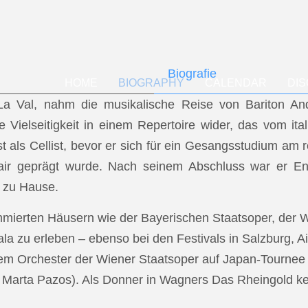
Biografie
HOME
BIOGRAPHY
CALENDAR
DI
f La Val, nahm die musikalische Reise von Bariton A
ese Vielseitigkeit in einem Repertoire wider, das vom i
t als Cellist, bevor er sich für ein Gesangsstudium a
air geprägt wurde. Nach seinem Abschluss war er En
 zu Hause.
mmierten Häusern wie der Bayerischen Staatsoper, der
a zu erleben – ebenso bei den Festivals in Salzburg, Ai
dem Orchester der Wiener Staatsoper auf Japan-Tournee (
.: Marta Pazos). Als Donner in Wagners Das Rheingold keh