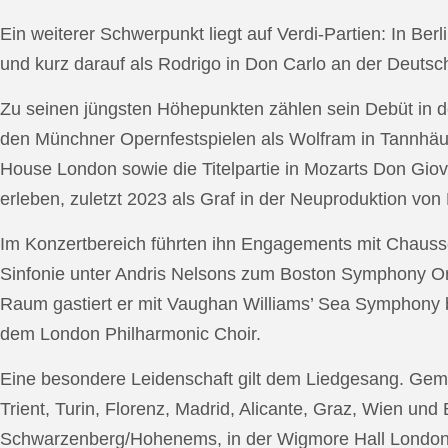
Ein weiterer Schwerpunkt liegt auf Verdi-Partien: In Berl
und kurz darauf als Rodrigo in Don Carlo an der Deutsche
Zu seinen jüngsten Höhepunkten zählen sein Debüt in de
den Münchner Opernfestspielen als Wolfram in Tannhäus
House London sowie die Titelpartie in Mozarts Don Giov
erleben, zuletzt 2023 als Graf in der Neuproduktion v
Im Konzertbereich führten ihn Engagements mit Chauss
Sinfonie unter Andris Nelsons zum Boston Symphony Or
Raum gastiert er mit Vaughan Williams’ Sea Symphony
dem London Philharmonic Choir.
Eine besondere Leidenschaft gilt dem Liedgesang. Gemei
Trient, Turin, Florenz, Madrid, Alicante, Graz, Wien und
Schwarzenberg/Hohenems, in der Wigmore Hall London, b