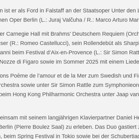
in ist er als Ford in Falstaff an der Staatsoper Unter de
n Oper Berlin (L.: Juraj Valčuha / R.: Marco Arturo Mare
r Carnegie Hall mit Brahms’ Deutschem Requiem (Orchestr
er (R.: Romeo Castellucci), sein Rollendebüt als Shar
anni beim Festival d’Aix-en-Provence (L.: Sir Simon Ra
on Nozze di Figaro sowie im Sommer 2025 mit einem Lied
ons Poème de l’amour et de la Mer zum Swedish und Fi
chestra sowie unter Sir Simon Rattle zum Symphonieorc
 beim Hong Kong Philharmonic Orchestra unter Jaap v
nsam mit seinem langjährigen Klavierpartner Daniel Heid
 Berlin (Pierre Boulez Saal) zu erleben. Das Duo gastier
eim Spring Festival in Tokio sowie bei der Schubertia