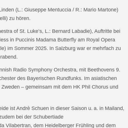
n Linden (L.: Giuseppe Mentuccia / R.: Mario Martone)
lli) zu hören.
a of St. Luke’s, L.: Bernard Labadie), Auftritte bei
pless in Puccinis Madama Butterfly am Royal Opera
ttle) im Sommer 2025. In Salzburg war er mehrfach zu
erabend.
nnish Radio Symphony Orchestra, mit Beethovens 9.
hester des Bayerischen Rundfunks. Im asiatischen
an Zweden – gemeinsam mit dem HK Phil Chorus und
e ist Andrè Schuen in dieser Saison u. a. in Mailand,
t zudem bei der Schubertiade
da Vilabertran, dem Heidelberger Frühling und dem