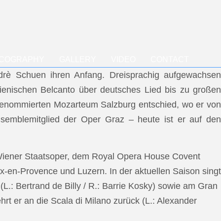
SCOGRAPHY
GALLERY
VIDEO
CONTACT
ndrè Schuen ihren Anfang. Dreisprachig aufgewachsen
talienischen Belcanto über deutsches Lied bis zu großen
m renommierten Mozarteum Salzburg entschied, wo er von
semblemitglied der Oper Graz – heute ist er auf den
 Wiener Staatsoper, dem Royal Opera House Covent
x-en-Provence und Luzern. In der aktuellen Saison singt
L.: Bertrand de Billy / R.: Barrie Kosky) sowie am Gran
rt er an die Scala di Milano zurück (L.: Alexander