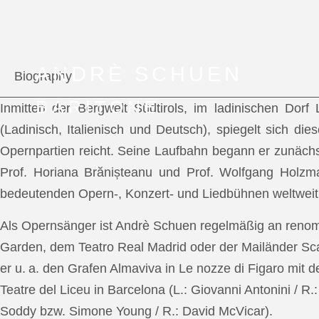
ANDRÈ SCHUEN
Biography
BARITONE
Inmitten der Bergwelt Südtirols, im ladinischen Dor
(Ladinisch, Italienisch und Deutsch), spiegelt sich di
Opernpartien reicht. Seine Laufbahn begann er zunächs
Prof. Horiana Brănișteanu und Prof. Wolfgang Holzm
bedeutenden Opern-, Konzert- und Liedbühnen weltweit
Als Opernsänger ist Andrè Schuen regelmäßig an reno
Garden, dem Teatro Real Madrid oder der Mailänder Scal
er u. a. den Grafen Almaviva in Le nozze di Figaro mit 
Teatre del Liceu in Barcelona (L.: Giovanni Antonini / R
Soddy bzw. Simone Young / R.: David McVicar).