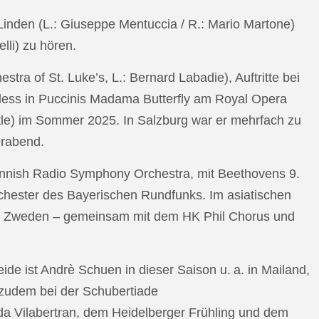
n Linden (L.: Giuseppe Mentuccia / R.: Mario Martone)
lli) zu hören.
a of St. Luke’s, L.: Bernard Labadie), Auftritte bei
pless in Puccinis Madama Butterfly am Royal Opera
ttle) im Sommer 2025. In Salzburg war er mehrfach zu
erabend.
nnish Radio Symphony Orchestra, mit Beethovens 9.
hester des Bayerischen Rundfunks. Im asiatischen
an Zweden – gemeinsam mit dem HK Phil Chorus und
e ist Andrè Schuen in dieser Saison u. a. in Mailand,
t zudem bei der Schubertiade
da Vilabertran, dem Heidelberger Frühling und dem