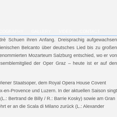
SCOGRAPHY
GALLERY
VIDEO
CONTACT
ndrè Schuen ihren Anfang. Dreisprachig aufgewachsen
talienischen Belcanto über deutsches Lied bis zu großen
m renommierten Mozarteum Salzburg entschied, wo er von
semblemitglied der Oper Graz – heute ist er auf den
 Wiener Staatsoper, dem Royal Opera House Covent
x-en-Provence und Luzern. In der aktuellen Saison singt
L.: Bertrand de Billy / R.: Barrie Kosky) sowie am Gran
rt er an die Scala di Milano zurück (L.: Alexander