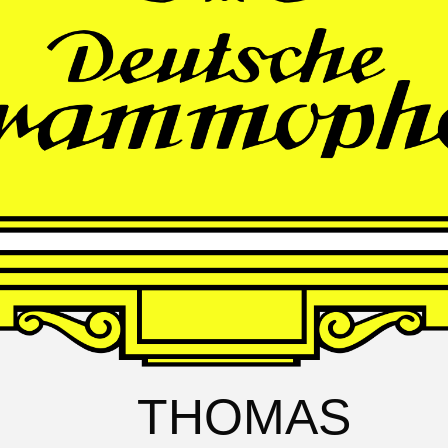
FRANZ
SCHUBERT
Schwanengesang
Andrè Schuen, Baritone
Daniel Heide, Piano
THOMAS