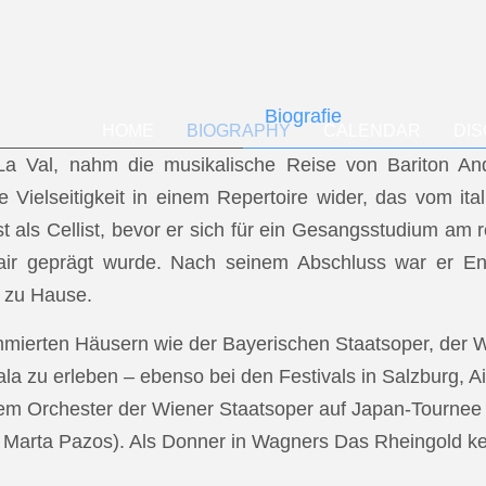
Biografie
HOME
BIOGRAPHY
CALENDAR
DI
f La Val, nahm die musikalische Reise von Bariton A
ese Vielseitigkeit in einem Repertoire wider, das vom i
t als Cellist, bevor er sich für ein Gesangsstudium a
air geprägt wurde. Nach seinem Abschluss war er En
 zu Hause.
mmierten Häusern wie der Bayerischen Staatsoper, der
a zu erleben – ebenso bei den Festivals in Salzburg, Ai
dem Orchester der Wiener Staatsoper auf Japan-Tournee (
.: Marta Pazos). Als Donner in Wagners Das Rheingold keh