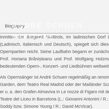
ANDRÈ SCHUEN
Biography
BARITONE
Inmitten der Bergwelt Südtirols, im ladinischen Dor
(Ladinisch, Italienisch und Deutsch), spiegelt sich di
Opernpartien reicht. Seine Laufbahn begann er zunächs
Prof. Horiana Brănișteanu und Prof. Wolfgang Holzm
bedeutenden Opern-, Konzert- und Liedbühnen weltweit
Als Opernsänger ist Andrè Schuen regelmäßig an reno
Garden, dem Teatro Real Madrid oder der Mailänder Scal
er u. a. den Grafen Almaviva in Le nozze di Figaro mit 
Teatre del Liceu in Barcelona (L.: Giovanni Antonini / R
Soddy bzw. Simone Young / R.: David McVicar).