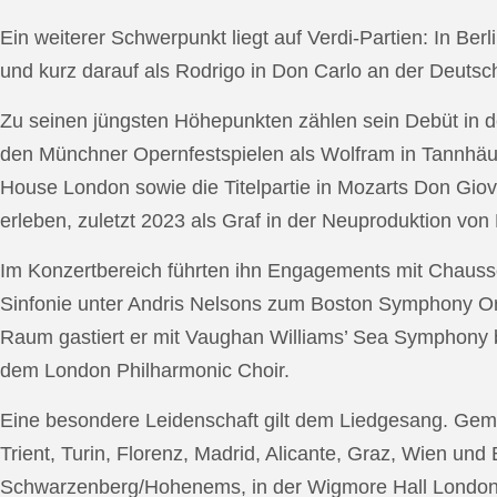
Ein weiterer Schwerpunkt liegt auf Verdi-Partien: In Berl
und kurz darauf als Rodrigo in Don Carlo an der Deutsche
Zu seinen jüngsten Höhepunkten zählen sein Debüt in de
den Münchner Opernfestspielen als Wolfram in Tannhäus
House London sowie die Titelpartie in Mozarts Don Giov
erleben, zuletzt 2023 als Graf in der Neuproduktion v
Im Konzertbereich führten ihn Engagements mit Chauss
Sinfonie unter Andris Nelsons zum Boston Symphony Or
Raum gastiert er mit Vaughan Williams’ Sea Symphony
dem London Philharmonic Choir.
Eine besondere Leidenschaft gilt dem Liedgesang. Gemei
Trient, Turin, Florenz, Madrid, Alicante, Graz, Wien und
Schwarzenberg/Hohenems, in der Wigmore Hall London, b