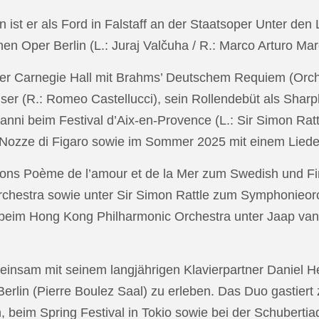
in ist er als Ford in Falstaff an der Staatsoper Unter de
n Oper Berlin (L.: Juraj Valčuha / R.: Marco Arturo Mare
r Carnegie Hall mit Brahms’ Deutschem Requiem (Orchestr
er (R.: Romeo Castellucci), sein Rollendebüt als Shar
anni beim Festival d’Aix-en-Provence (L.: Sir Simon Ra
on Nozze di Figaro sowie im Sommer 2025 mit einem Lied
ons Poème de l’amour et de la Mer zum Swedish und Fi
chestra sowie unter Sir Simon Rattle zum Symphonieorc
 beim Hong Kong Philharmonic Orchestra unter Jaap v
nsam mit seinem langjährigen Klavierpartner Daniel Heid
 Berlin (Pierre Boulez Saal) zu erleben. Das Duo gastier
eim Spring Festival in Tokio sowie bei der Schubertia