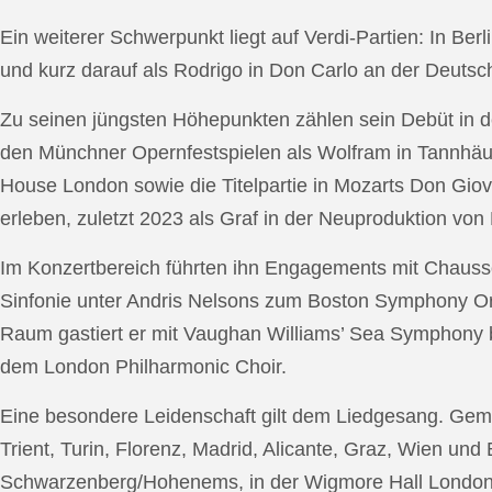
Ein weiterer Schwerpunkt liegt auf Verdi-Partien: In Berl
und kurz darauf als Rodrigo in Don Carlo an der Deutsche
Zu seinen jüngsten Höhepunkten zählen sein Debüt in de
den Münchner Opernfestspielen als Wolfram in Tannhäus
House London sowie die Titelpartie in Mozarts Don Giov
erleben, zuletzt 2023 als Graf in der Neuproduktion v
Im Konzertbereich führten ihn Engagements mit Chauss
Sinfonie unter Andris Nelsons zum Boston Symphony Or
Raum gastiert er mit Vaughan Williams’ Sea Symphony
dem London Philharmonic Choir.
Eine besondere Leidenschaft gilt dem Liedgesang. Gemei
Trient, Turin, Florenz, Madrid, Alicante, Graz, Wien und
Schwarzenberg/Hohenems, in der Wigmore Hall London, b