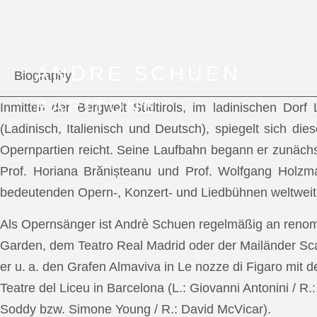
ANDRÈ SCHUEN
Biography
BARITONE
Inmitten der Bergwelt Südtirols, im ladinischen Dor
(Ladinisch, Italienisch und Deutsch), spiegelt sich di
Opernpartien reicht. Seine Laufbahn begann er zunächs
Prof. Horiana Brănișteanu und Prof. Wolfgang Holzm
bedeutenden Opern-, Konzert- und Liedbühnen weltweit
Als Opernsänger ist Andrè Schuen regelmäßig an reno
Garden, dem Teatro Real Madrid oder der Mailänder Scal
er u. a. den Grafen Almaviva in Le nozze di Figaro mit 
Teatre del Liceu in Barcelona (L.: Giovanni Antonini / R
Soddy bzw. Simone Young / R.: David McVicar).