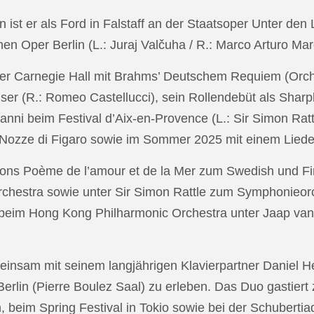
in ist er als Ford in Falstaff an der Staatsoper Unter de
n Oper Berlin (L.: Juraj Valčuha / R.: Marco Arturo Mare
r Carnegie Hall mit Brahms’ Deutschem Requiem (Orchestr
er (R.: Romeo Castellucci), sein Rollendebüt als Shar
anni beim Festival d’Aix-en-Provence (L.: Sir Simon Ra
on Nozze di Figaro sowie im Sommer 2025 mit einem Lied
ons Poème de l’amour et de la Mer zum Swedish und Fi
chestra sowie unter Sir Simon Rattle zum Symphonieorc
 beim Hong Kong Philharmonic Orchestra unter Jaap v
nsam mit seinem langjährigen Klavierpartner Daniel Heid
 Berlin (Pierre Boulez Saal) zu erleben. Das Duo gastier
eim Spring Festival in Tokio sowie bei der Schubertia