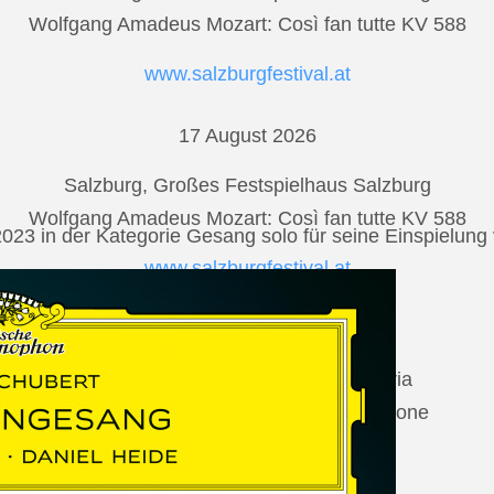
Wolfgang Amadeus Mozart: Così fan tutte KV 588
www.salzburgfestival.at
17 August 2026
Salzburg, Großes Festspielhaus Salzburg
Wolfgang Amadeus Mozart: Così fan tutte KV 588
2023 in der Kategorie Gesang solo für seine Einspielu
www.salzburgfestival.at
20 August 2026
Vilabertran, Canònica de Santa Maria
Johannes Brahms: Die schöne Magelone
www.schubertiada.cat