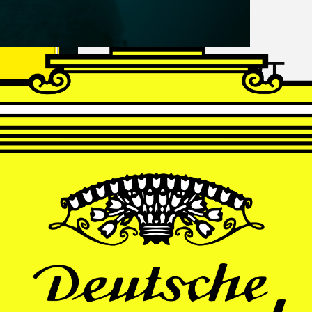
FRANZ
SCHUBERT
Schwanengesang
Andrè Schuen, Baritone
Daniel Heide, Piano