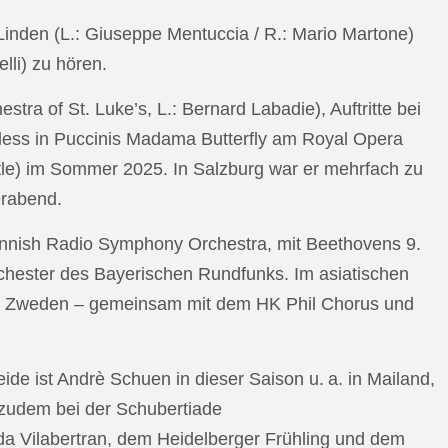
n Linden (L.: Giuseppe Mentuccia / R.: Mario Martone)
lli) zu hören.
a of St. Luke’s, L.: Bernard Labadie), Auftritte bei
pless in Puccinis Madama Butterfly am Royal Opera
ttle) im Sommer 2025. In Salzburg war er mehrfach zu
erabend.
nnish Radio Symphony Orchestra, mit Beethovens 9.
hester des Bayerischen Rundfunks. Im asiatischen
an Zweden – gemeinsam mit dem HK Phil Chorus und
e ist Andrè Schuen in dieser Saison u. a. in Mailand,
t zudem bei der Schubertiade
da Vilabertran, dem Heidelberger Frühling und dem