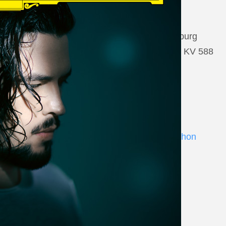
22 August 2026
Salzburg, Großes Festspielhaus Salzburg
Wolfgang Amadeus Mozart: Così fan tutte KV 588
www.salzburgfestival.at
Andrè Schuen at Deutsche Grammophon