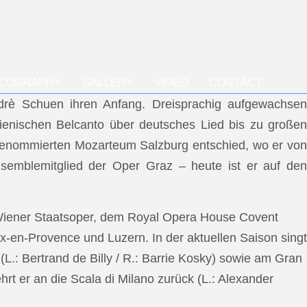
SCOGRAPHY
GALLERY
VIDEO
CONTACT
ndrè Schuen ihren Anfang. Dreisprachig aufgewachsen
talienischen Belcanto über deutsches Lied bis zu großen
m renommierten Mozarteum Salzburg entschied, wo er von
semblemitglied der Oper Graz – heute ist er auf den
 Wiener Staatsoper, dem Royal Opera House Covent
x-en-Provence und Luzern. In der aktuellen Saison singt
L.: Bertrand de Billy / R.: Barrie Kosky) sowie am Gran
rt er an die Scala di Milano zurück (L.: Alexander