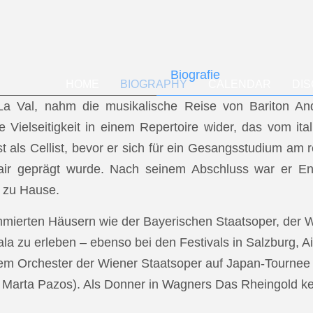
Biografie
HOME
BIOGRAPHY
CALENDAR
DI
f La Val, nahm die musikalische Reise von Bariton A
ese Vielseitigkeit in einem Repertoire wider, das vom i
t als Cellist, bevor er sich für ein Gesangsstudium a
air geprägt wurde. Nach seinem Abschluss war er En
 zu Hause.
mmierten Häusern wie der Bayerischen Staatsoper, der
a zu erleben – ebenso bei den Festivals in Salzburg, Ai
dem Orchester der Wiener Staatsoper auf Japan-Tournee (
.: Marta Pazos). Als Donner in Wagners Das Rheingold keh