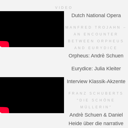
VIDEO
Dutch National Opera
MANFRED TROJAHN –
AN ENCOUNTER
BETWEEN ORPHEUS
AND EURYDICE
Orpheus: Andrè Schuen
Eurydice: Julia Kleiter
Interview Klassik-Akzente
FRANZ SCHUBERTS
"DIE SCHÖNE
MÜLLERIN"
Andrè Schuen & Daniel
Heide über die narrative