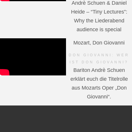
Andrè Schuen & Daniel
Heide – “Tiny Lectures”:
Why the Liederabend
audience is special
Mozart, Don Giovanni
DON GIOVANNI: WER
IST DON GIOVANNI?
Bariton Andrè Schuen
erklärt euch die Titelrolle
aus Mozarts Oper „Don
Giovanni“.