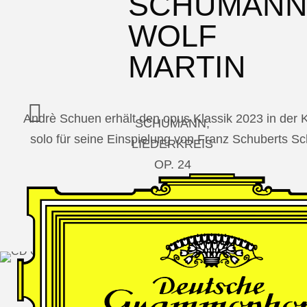
SCHUMAN
WOLF
MARTIN
Andrè Schuen erhält den opus Klassik 2023 in der
SCHUMANN,
solo für seine Einspielung von Franz Schuberts 
LIEDERKREIS
OP. 24
SECHS
MONOLOGE
AUS
JEDERMANN
GESÄNGE