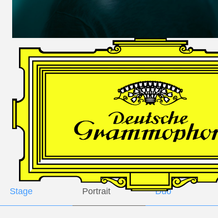
DES
HARFNERS
Andrè Schuen,
Baritone
Daniel Heide,
Piano
GALLERY
Stage
Portrait
Duo