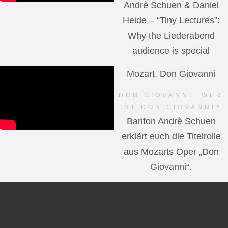
Andrè Schuen & Daniel
Heide – “Tiny Lectures”:
Why the Liederabend
audience is special
Mozart, Don Giovanni
DON GIOVANNI: WER
IST DON GIOVANNI?
Bariton Andrè Schuen
erklärt euch die Titelrolle
aus Mozarts Oper „Don
Giovanni“.