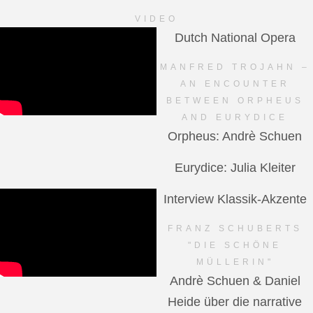
VIDEO
Dutch National Opera
MANFRED TROJAHN –
AN ENCOUNTER
BETWEEN ORPHEUS
AND EURYDICE
Orpheus: Andrè Schuen
Eurydice: Julia Kleiter
Interview Klassik-Akzente
FRANZ SCHUBERTS
"DIE SCHÖNE
MÜLLERIN"
Andrè Schuen & Daniel
Heide über die narrative