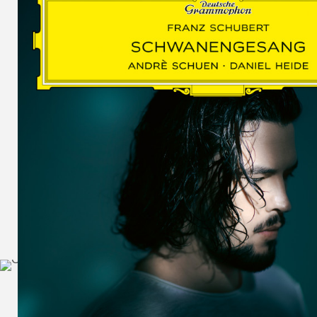
SCHUMAN
WOLF
MARTIN
SCHUMANN,
LIEDERKREIS
OP. 24
SECHS
MONOLOGE
AUS
JEDERMANN
GESÄNGE