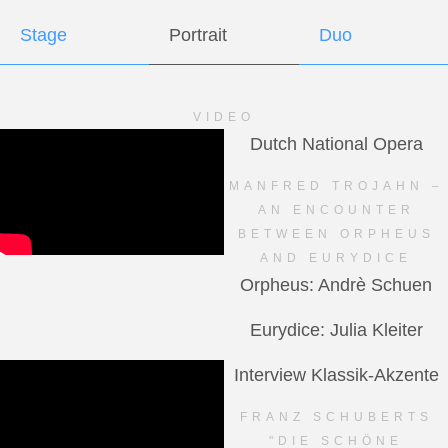
Stage
Portrait
Duo
VIDEO
Dutch National Opera
MANFRED TROJAHN –
AN ENCOUNTER
BETWEEN ORPHEUS
AND EURYDICE
Orpheus: Andrè Schuen
Eurydice: Julia Kleiter
Interview Klassik-Akzente
FRANZ SCHUBERTS
"DIE SCHÖNE