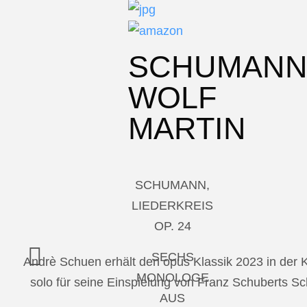
SCHUMAN
WOLF
MARTIN
SCHUMANN,
LIEDERKREIS
OP. 24
SECHS
Andrè Schuen erhält den opus Klassik 2023 in der
MONOLOGE
solo für seine Einspielung von Franz Schuberts 
AUS