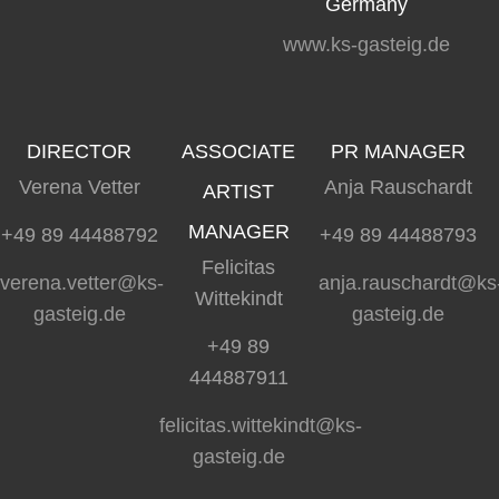
Germany
www.ks-gasteig.de
DIRECTOR
ASSOCIATE
PR MANAGER
Verena Vetter
Anja Rauschardt
ARTIST
MANAGER
+49 89 44488792
+49 89 44488793
Felicitas
verena.vetter@ks-
anja.rauschardt@ks
Wittekindt
gasteig.de
gasteig.de
+49 89
444887911
felicitas.wittekindt@ks-
gasteig.de