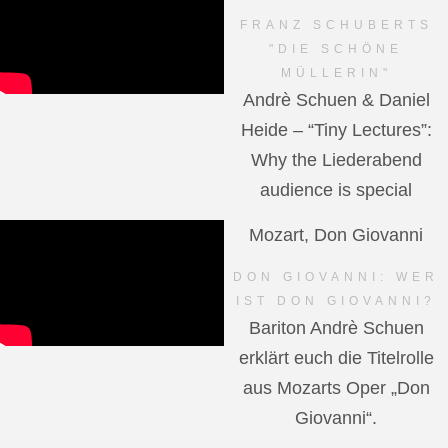
FRANZ SCHUBERTS
"DIE SCHÖNE
MÜLLERIN"
Andrè Schuen & Daniel
Heide – “Tiny Lectures”:
Why the Liederabend
audience is special
Mozart, Don Giovanni
DON GIOVANNI: WER
IST DON GIOVANNI?
Bariton Andrè Schuen
erklärt euch die Titelrolle
aus Mozarts Oper „Don
Giovanni“.