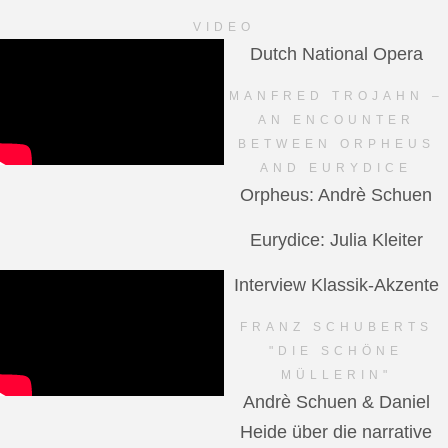
VIDEO
Dutch National Opera
MANFRED TROJAHN –
AN ENCOUNTER
BETWEEN ORPHEUS
AND EURYDICE
Orpheus: Andrè Schuen
Eurydice: Julia Kleiter
Interview Klassik-Akzente
FRANZ SCHUBERTS
"DIE SCHÖNE
MÜLLERIN"
Andrè Schuen & Daniel
Heide über die narrative