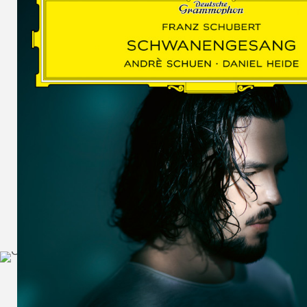
SCHUMAN
WOLF
MARTIN
SCHUMANN,
LIEDERKREIS
OP. 24
SECHS
MONOLOGE
AUS
JEDERMANN
GESÄNGE