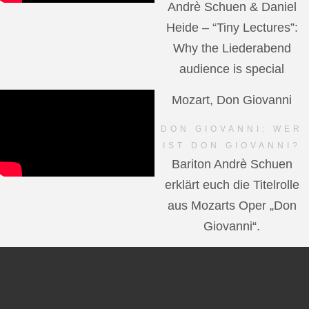
Andrè Schuen & Daniel
Heide – “Tiny Lectures”:
Why the Liederabend
audience is special
Mozart, Don Giovanni
DON GIOVANNI: WER
IST DON GIOVANNI?
Bariton Andrè Schuen
erklärt euch die Titelrolle
aus Mozarts Oper „Don
Giovanni“.