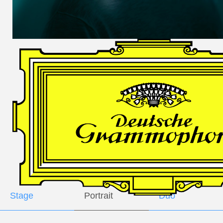
DES
HARFNERS
Andrè Schuen,
Baritone
Daniel Heide,
Piano
GALLERY
Stage
Portrait
Duo