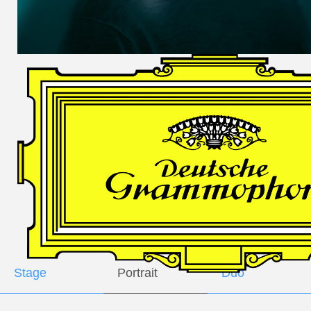
DES
HARFNERS
Andrè Schuen,
Baritone
Daniel Heide,
Piano
GALLERY
Stage
Portrait
Duo