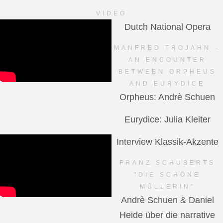
VIDEO
Dutch National Opera
MANFRED TROJAHN –
AN ENCOUNTER
BETWEEN ORPHEUS
AND EURYDICE
Orpheus: Andrè Schuen
Eurydice: Julia Kleiter
Interview Klassik-Akzente
FRANZ SCHUBERTS
"DIE SCHÖNE
MÜLLERIN"
Andrè Schuen & Daniel
Heide über die narrative