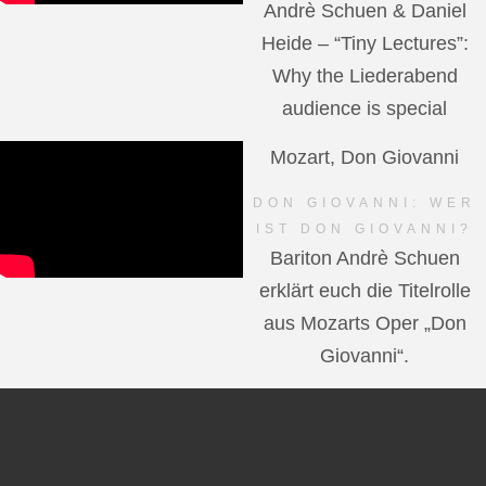
Andrè Schuen & Daniel
Heide – “Tiny Lectures”:
Why the Liederabend
audience is special
Mozart, Don Giovanni
DON GIOVANNI: WER
IST DON GIOVANNI?
Bariton Andrè Schuen
erklärt euch die Titelrolle
aus Mozarts Oper „Don
Giovanni“.