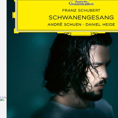
SCHUMAN
WOLF
MARTIN
SCHUMANN,
LIEDERKREIS
OP. 24
SECHS
MONOLOGE
AUS
JEDERMANN
GESÄNGE