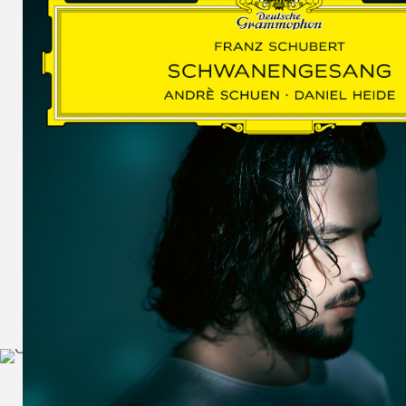
SCHUMAN
WOLF
MARTIN
SCHUMANN,
LIEDERKREIS
OP. 24
SECHS
MONOLOGE
AUS
JEDERMANN
GESÄNGE