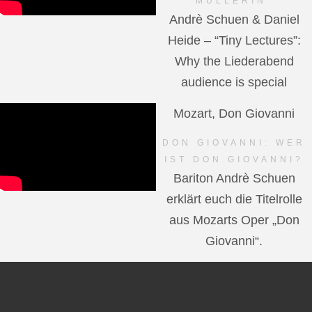
MÜLLERIN"
Andrè Schuen & Daniel
Heide – “Tiny Lectures”:
Why the Liederabend
audience is special
Mozart, Don Giovanni
DON GIOVANNI: WER
IST DON GIOVANNI?
Bariton Andrè Schuen
erklärt euch die Titelrolle
aus Mozarts Oper „Don
Giovanni“.