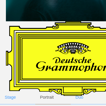
DES
HARFNERS
Andrè Schuen,
Baritone
Daniel Heide,
Piano
GALLERY
Stage
Portrait
Duo