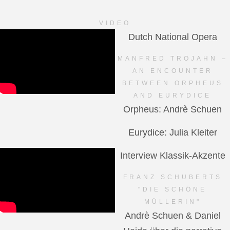
VIDEO
Dutch National Opera
MANFRED TROJAHN –
AN ENCOUNTER
BETWEEN ORPHEUS
AND EURYDICE
Orpheus: Andrè Schuen
Eurydice: Julia Kleiter
Interview Klassik-Akzente
FRANZ SCHUBERTS
"DIE SCHÖNE
MÜLLERIN"
Andrè Schuen & Daniel