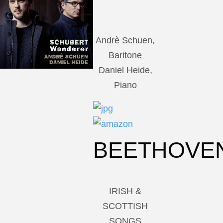
Andrè Schuen,
Baritone
Daniel Heide,
Piano
BEETHOVE
IRISH &
SCOTTISH
SONGS