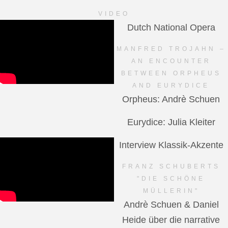
VIDEO
Dutch National Opera
MANFRED TROJAHN –
AN ENCOUNTER
BETWEEN ORPHEUS
AND EURYDICE
Orpheus: Andrè Schuen
Eurydice: Julia Kleiter
Interview Klassik-Akzente
FRANZ SCHUBERTS
"DIE SCHÖNE
MÜLLERIN"
Andrè Schuen & Daniel
Heide über die narrative