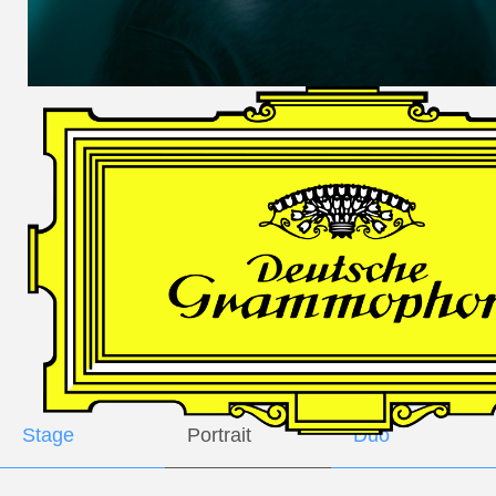
DES
HARFNERS
Andrè Schuen,
Baritone
Daniel Heide,
Piano
GALLERY
Stage
Portrait
Duo