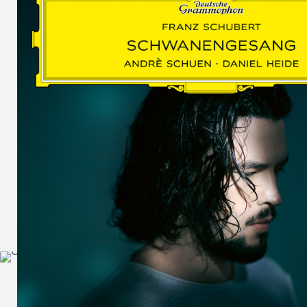
SCHUMAN
WOLF
MARTIN
SCHUMANN,
LIEDERKREIS
OP. 24
SECHS
MONOLOGE
AUS
JEDERMANN
GESÄNGE