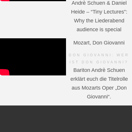
Andrè Schuen & Daniel
Heide – “Tiny Lectures”:
Why the Liederabend
audience is special
Mozart, Don Giovanni
DON GIOVANNI: WER
IST DON GIOVANNI?
Bariton Andrè Schuen
erklärt euch die Titelrolle
aus Mozarts Oper „Don
Giovanni“.