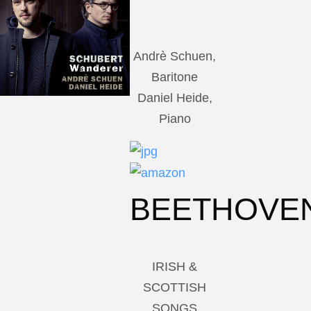
Andrè Schuen,
Baritone
Daniel Heide,
Piano
BEETHOVE
IRISH &
SCOTTISH
SONGS