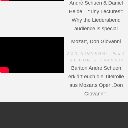
Andrè Schuen & Daniel
Heide – “Tiny Lectures”:
Why the Liederabend
audience is special
Mozart, Don Giovanni
DON GIOVANNI: WER
IST DON GIOVANNI?
Bariton Andrè Schuen
erklärt euch die Titelrolle
aus Mozarts Oper „Don
Giovanni“.