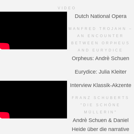
VIDEO
Dutch National Opera
MANFRED TROJAHN –
AN ENCOUNTER
BETWEEN ORPHEUS
AND EURYDICE
Orpheus: Andrè Schuen
Eurydice: Julia Kleiter
Interview Klassik-Akzente
FRANZ SCHUBERTS
"DIE SCHÖNE
MÜLLERIN"
Andrè Schuen & Daniel
Heide über die narrative