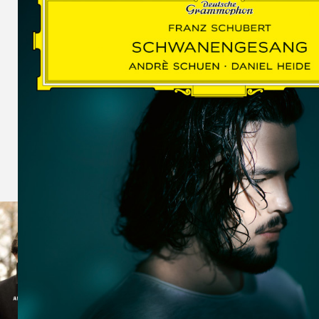
SCHUMAN
WOLF
MARTIN
SCHUMANN,
LIEDERKREIS
OP. 24
SECHS
MONOLOGE
AUS
JEDERMANN
GESÄNGE