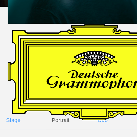
DES
HARFNERS
Andrè Schuen,
Baritone
Daniel Heide,
Piano
GALLERY
Stage
Portrait
Duo