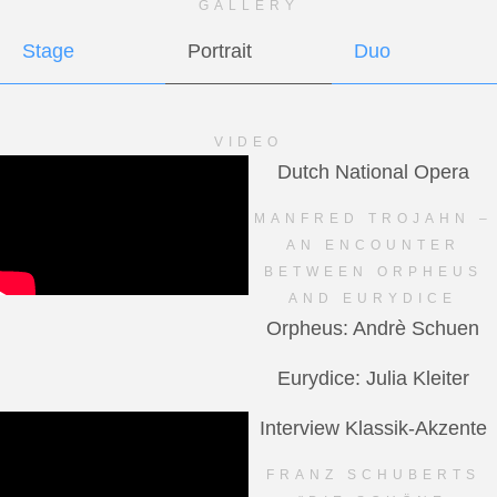
GALLERY
Stage
Portrait
Duo
VIDEO
Dutch National Opera
MANFRED TROJAHN –
AN ENCOUNTER
BETWEEN ORPHEUS
AND EURYDICE
Orpheus: Andrè Schuen
Eurydice: Julia Kleiter
Interview Klassik-Akzente
FRANZ SCHUBERTS