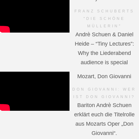
FRANZ SCHUBERTS
"DIE SCHÖNE
MÜLLERIN"
Andrè Schuen & Daniel
Heide – “Tiny Lectures”:
Why the Liederabend
audience is special
Mozart, Don Giovanni
DON GIOVANNI: WER
IST DON GIOVANNI?
Bariton Andrè Schuen
erklärt euch die Titelrolle
aus Mozarts Oper „Don
Giovanni“.