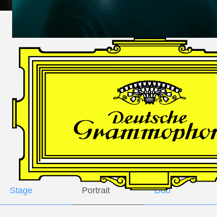
DES
HARFNERS
Andrè Schuen,
Baritone
Daniel Heide,
Piano
GALLERY
Stage
Portrait
Duo