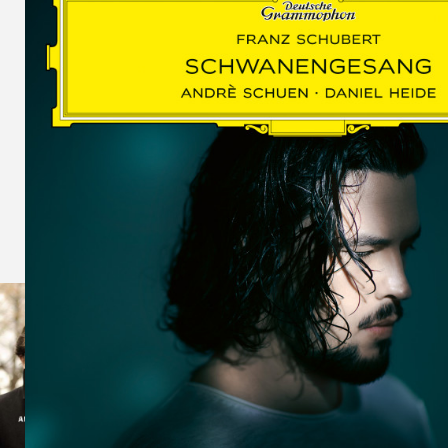
SCHUMAN
WOLF
MARTIN
SCHUMANN,
LIEDERKREIS
OP. 24
SECHS
MONOLOGE
AUS
JEDERMANN
GESÄNGE