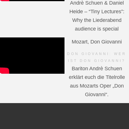
Andrè Schuen & Daniel
Heide – “Tiny Lectures”:
Why the Liederabend
audience is special
Mozart, Don Giovanni
DON GIOVANNI: WER
IST DON GIOVANNI?
Bariton Andrè Schuen
erklärt euch die Titelrolle
aus Mozarts Oper „Don
Giovanni“.