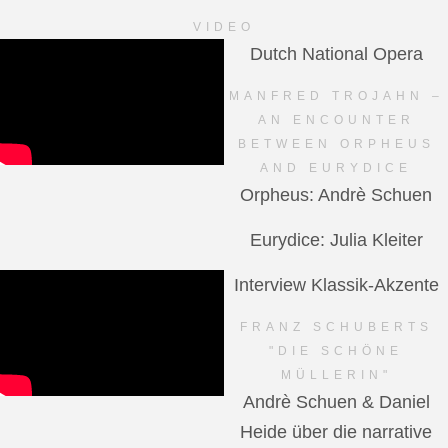
VIDEO
Dutch National Opera
MANFRED TROJAHN –
AN ENCOUNTER
BETWEEN ORPHEUS
AND EURYDICE
Orpheus: Andrè Schuen
Eurydice: Julia Kleiter
Interview Klassik-Akzente
FRANZ SCHUBERTS
"DIE SCHÖNE
MÜLLERIN"
Andrè Schuen & Daniel
Heide über die narrative