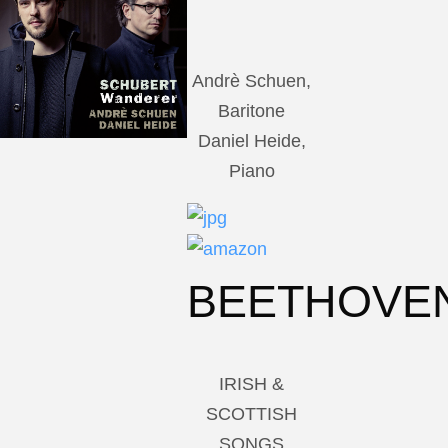
Andrè Schuen,
Baritone
Daniel Heide,
Piano
BEETHOVE
IRISH &
SCOTTISH
SONGS