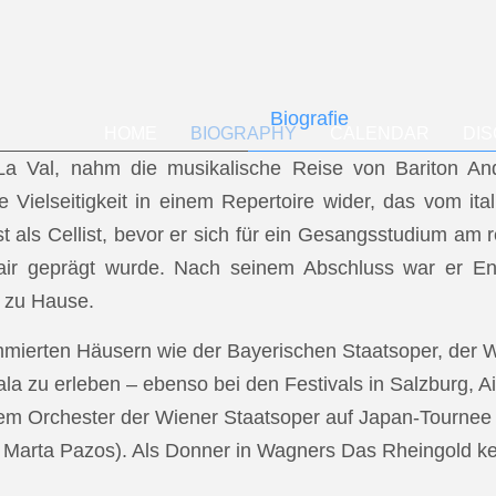
Biografie
HOME
BIOGRAPHY
CALENDAR
DI
f La Val, nahm die musikalische Reise von Bariton A
ese Vielseitigkeit in einem Repertoire wider, das vom i
t als Cellist, bevor er sich für ein Gesangsstudium a
air geprägt wurde. Nach seinem Abschluss war er En
 zu Hause.
mmierten Häusern wie der Bayerischen Staatsoper, der
a zu erleben – ebenso bei den Festivals in Salzburg, Ai
dem Orchester der Wiener Staatsoper auf Japan-Tournee (
.: Marta Pazos). Als Donner in Wagners Das Rheingold keh