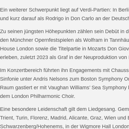
Ein weiterer Schwerpunkt liegt auf Verdi-Partien: In Berl
und kurz darauf als Rodrigo in Don Carlo an der Deutsche
Zu seinen jüngsten Höhepunkten zählen sein Debüt in de
den Münchner Opernfestspielen als Wolfram in Tannhäus
House London sowie die Titelpartie in Mozarts Don Giov
erleben, zuletzt 2023 als Graf in der Neuproduktion v
Im Konzertbereich führten ihn Engagements mit Chauss
Sinfonie unter Andris Nelsons zum Boston Symphony Or
Raum gastiert er mit Vaughan Williams’ Sea Symphony
dem London Philharmonic Choir.
Eine besondere Leidenschaft gilt dem Liedgesang. Gemei
Trient, Turin, Florenz, Madrid, Alicante, Graz, Wien und
Schwarzenberg/Hohenems, in der Wigmore Hall London, b