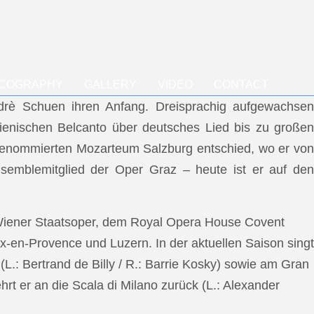
SCOGRAPHY
GALLERY
VIDEO
CONTACT
ndrè Schuen ihren Anfang. Dreisprachig aufgewachsen
talienischen Belcanto über deutsches Lied bis zu großen
m renommierten Mozarteum Salzburg entschied, wo er von
semblemitglied der Oper Graz – heute ist er auf den
 Wiener Staatsoper, dem Royal Opera House Covent
x-en-Provence und Luzern. In der aktuellen Saison singt
L.: Bertrand de Billy / R.: Barrie Kosky) sowie am Gran
rt er an die Scala di Milano zurück (L.: Alexander