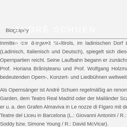
ANDRÈ SCHUEN
Biography
BARITONE
Inmitten der Bergwelt Südtirols, im ladinischen Dor
(Ladinisch, Italienisch und Deutsch), spiegelt sich di
Opernpartien reicht. Seine Laufbahn begann er zunächs
Prof. Horiana Brănișteanu und Prof. Wolfgang Holzm
bedeutenden Opern-, Konzert- und Liedbühnen weltweit
Als Opernsänger ist Andrè Schuen regelmäßig an reno
Garden, dem Teatro Real Madrid oder der Mailänder Scal
er u. a. den Grafen Almaviva in Le nozze di Figaro mit 
Teatre del Liceu in Barcelona (L.: Giovanni Antonini / R
Soddy bzw. Simone Young / R.: David McVicar).