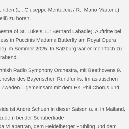
n Linden (L.: Giuseppe Mentuccia / R.: Mario Martone)
lli) zu hören.
a of St. Luke’s, L.: Bernard Labadie), Auftritte bei
pless in Puccinis Madama Butterfly am Royal Opera
ttle) im Sommer 2025. In Salzburg war er mehrfach zu
erabend.
nnish Radio Symphony Orchestra, mit Beethovens 9.
hester des Bayerischen Rundfunks. Im asiatischen
an Zweden – gemeinsam mit dem HK Phil Chorus und
e ist Andrè Schuen in dieser Saison u. a. in Mailand,
t zudem bei der Schubertiade
da Vilabertran, dem Heidelberger Frühling und dem