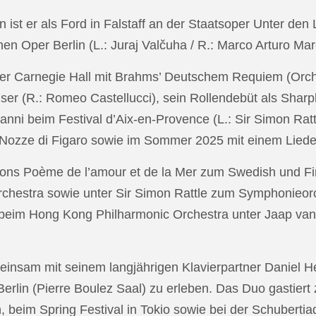
in ist er als Ford in Falstaff an der Staatsoper Unter de
n Oper Berlin (L.: Juraj Valčuha / R.: Marco Arturo Mare
r Carnegie Hall mit Brahms’ Deutschem Requiem (Orchestr
er (R.: Romeo Castellucci), sein Rollendebüt als Shar
anni beim Festival d’Aix-en-Provence (L.: Sir Simon Ra
on Nozze di Figaro sowie im Sommer 2025 mit einem Lied
ons Poème de l’amour et de la Mer zum Swedish und Fi
chestra sowie unter Sir Simon Rattle zum Symphonieorc
 beim Hong Kong Philharmonic Orchestra unter Jaap v
nsam mit seinem langjährigen Klavierpartner Daniel Heid
 Berlin (Pierre Boulez Saal) zu erleben. Das Duo gastier
eim Spring Festival in Tokio sowie bei der Schubertia