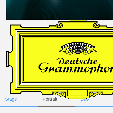
DES
HARFNERS
Andrè Schuen,
Baritone
Daniel Heide,
Piano
GALLERY
Stage
Portrait
Duo