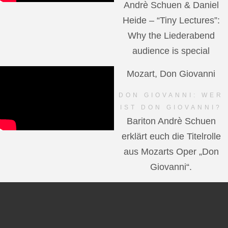
Andrè Schuen & Daniel
Heide – “Tiny Lectures”:
Why the Liederabend
audience is special
Mozart, Don Giovanni
DON GIOVANNI: WER
IST DON GIOVANNI?
Bariton Andrè Schuen
erklärt euch die Titelrolle
aus Mozarts Oper „Don
Giovanni“.