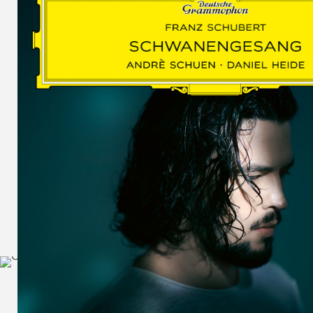
SCHUMAN
WOLF
MARTIN
SCHUMANN,
LIEDERKREIS
OP. 24
SECHS
MONOLOGE
AUS
JEDERMANN
GESÄNGE