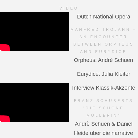
VIDEO
Dutch National Opera
MANFRED TROJAHN –
AN ENCOUNTER
BETWEEN ORPHEUS
AND EURYDICE
Orpheus: Andrè Schuen
Eurydice: Julia Kleiter
Interview Klassik-Akzente
FRANZ SCHUBERTS
"DIE SCHÖNE
MÜLLERIN"
Andrè Schuen & Daniel
Heide über die narrative