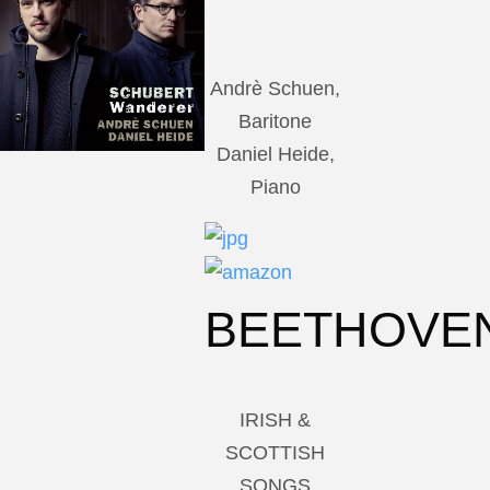
Andrè Schuen,
Baritone
Daniel Heide,
Piano
BEETHOVE
IRISH &
SCOTTISH
SONGS