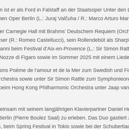
in ist er als Ford in Falstaff an der Staatsoper Unter de
n Oper Berlin (L.: Juraj Valčuha / R.: Marco Arturo Mare
r Carnegie Hall mit Brahms’ Deutschem Requiem (Orchestr
er (R.: Romeo Castellucci), sein Rollendebüt als Shar
anni beim Festival d’Aix-en-Provence (L.: Sir Simon Ra
on Nozze di Figaro sowie im Sommer 2025 mit einem Lied
ons Poème de l’amour et de la Mer zum Swedish und Fi
chestra sowie unter Sir Simon Rattle zum Symphonieorc
 beim Hong Kong Philharmonic Orchestra unter Jaap v
nsam mit seinem langjährigen Klavierpartner Daniel Heid
 Berlin (Pierre Boulez Saal) zu erleben. Das Duo gastier
eim Spring Festival in Tokio sowie bei der Schubertia