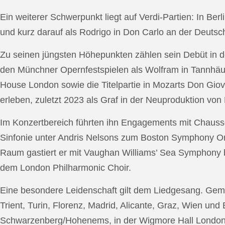
Ein weiterer Schwerpunkt liegt auf Verdi-Partien: In Berl
und kurz darauf als Rodrigo in Don Carlo an der Deutsche
Zu seinen jüngsten Höhepunkten zählen sein Debüt in de
den Münchner Opernfestspielen als Wolfram in Tannhäus
House London sowie die Titelpartie in Mozarts Don Giov
erleben, zuletzt 2023 als Graf in der Neuproduktion v
Im Konzertbereich führten ihn Engagements mit Chauss
Sinfonie unter Andris Nelsons zum Boston Symphony Or
Raum gastiert er mit Vaughan Williams’ Sea Symphony
dem London Philharmonic Choir.
Eine besondere Leidenschaft gilt dem Liedgesang. Gemei
Trient, Turin, Florenz, Madrid, Alicante, Graz, Wien und
Schwarzenberg/Hohenems, in der Wigmore Hall London, b