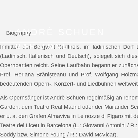
ANDRÈ SCHUEN
Biography
BARITONE
Inmitten der Bergwelt Südtirols, im ladinischen Dor
(Ladinisch, Italienisch und Deutsch), spiegelt sich di
Opernpartien reicht. Seine Laufbahn begann er zunächs
Prof. Horiana Brănișteanu und Prof. Wolfgang Holzm
bedeutenden Opern-, Konzert- und Liedbühnen weltweit
Als Opernsänger ist Andrè Schuen regelmäßig an reno
Garden, dem Teatro Real Madrid oder der Mailänder Scal
er u. a. den Grafen Almaviva in Le nozze di Figaro mit 
Teatre del Liceu in Barcelona (L.: Giovanni Antonini / R
Soddy bzw. Simone Young / R.: David McVicar).