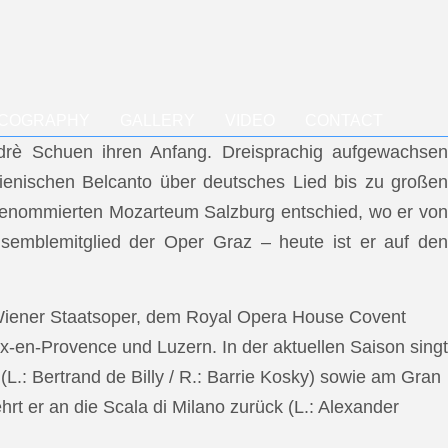
SCOGRAPHY
GALLERY
VIDEO
CONTACT
ndrè Schuen ihren Anfang. Dreisprachig aufgewachsen
talienischen Belcanto über deutsches Lied bis zu großen
m renommierten Mozarteum Salzburg entschied, wo er von
semblemitglied der Oper Graz – heute ist er auf den
 Wiener Staatsoper, dem Royal Opera House Covent
x-en-Provence und Luzern. In der aktuellen Saison singt
L.: Bertrand de Billy / R.: Barrie Kosky) sowie am Gran
rt er an die Scala di Milano zurück (L.: Alexander