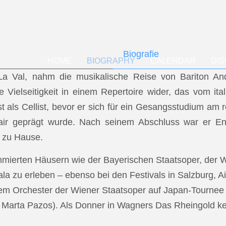
Biografie
HOME
BIOGRAPHY
CALENDAR
DI
f La Val, nahm die musikalische Reise von Bariton A
ese Vielseitigkeit in einem Repertoire wider, das vom i
t als Cellist, bevor er sich für ein Gesangsstudium a
air geprägt wurde. Nach seinem Abschluss war er En
 zu Hause.
mmierten Häusern wie der Bayerischen Staatsoper, der
a zu erleben – ebenso bei den Festivals in Salzburg, Ai
dem Orchester der Wiener Staatsoper auf Japan-Tournee (
.: Marta Pazos). Als Donner in Wagners Das Rheingold keh