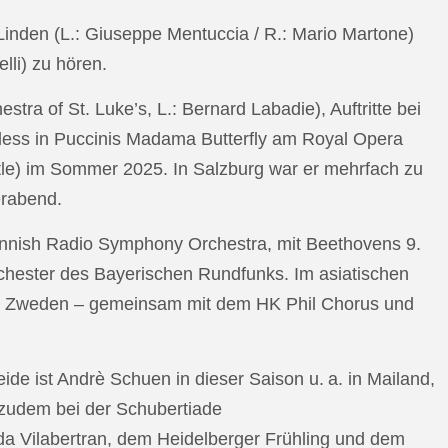
n Linden (L.: Giuseppe Mentuccia / R.: Mario Martone)
lli) zu hören.
a of St. Luke’s, L.: Bernard Labadie), Auftritte bei
pless in Puccinis Madama Butterfly am Royal Opera
ttle) im Sommer 2025. In Salzburg war er mehrfach zu
erabend.
nnish Radio Symphony Orchestra, mit Beethovens 9.
hester des Bayerischen Rundfunks. Im asiatischen
an Zweden – gemeinsam mit dem HK Phil Chorus und
e ist Andrè Schuen in dieser Saison u. a. in Mailand,
t zudem bei der Schubertiade
da Vilabertran, dem Heidelberger Frühling und dem