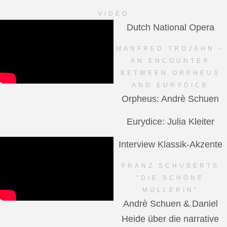
VIDEO
Dutch National Opera
MANFRED TROJAHN –
AN ENCOUNTER
BETWEEN ORPHEUS
AND EURYDICE
Orpheus: Andrè Schuen
Eurydice: Julia Kleiter
Interview Klassik-Akzente
FRANZ SCHUBERTS
"DIE SCHÖNE
MÜLLERIN"
Andrè Schuen & Daniel
Heide über die narrative