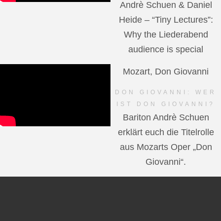
Andrè Schuen & Daniel
Heide – “Tiny Lectures”:
Why the Liederabend
audience is special
Mozart, Don Giovanni
DON GIOVANNI: WER
IST DON GIOVANNI?
Bariton Andrè Schuen
erklärt euch die Titelrolle
aus Mozarts Oper „Don
Giovanni“.