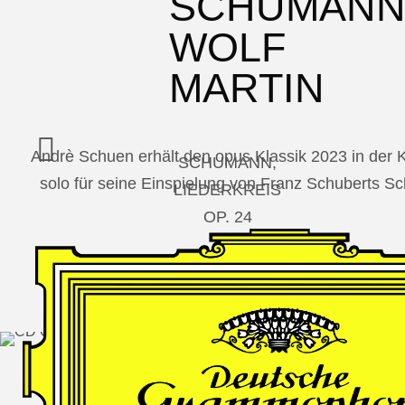
SCHUMAN
WOLF
MARTIN
Andrè Schuen erhält den opus Klassik 2023 in der
SCHUMANN,
solo für seine Einspielung von Franz Schuberts 
LIEDERKREIS
OP. 24
SECHS
MONOLOGE
AUS
JEDERMANN
GESÄNGE