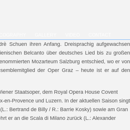
SCOGRAPHY
GALLERY
VIDEO
CONTACT
ndrè Schuen ihren Anfang. Dreisprachig aufgewachsen
talienischen Belcanto über deutsches Lied bis zu großen
m renommierten Mozarteum Salzburg entschied, wo er von
semblemitglied der Oper Graz – heute ist er auf den
 Wiener Staatsoper, dem Royal Opera House Covent
x-en-Provence und Luzern. In der aktuellen Saison singt
L.: Bertrand de Billy / R.: Barrie Kosky) sowie am Gran
rt er an die Scala di Milano zurück (L.: Alexander