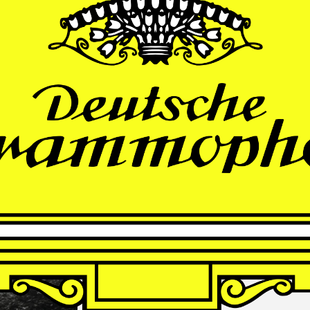
THOMAS
LARCHER
Die Nacht der Verlorenen
Andrè Schuen, Baritone
Finnish Radio Symphony Orchestra
Hannu Lintu