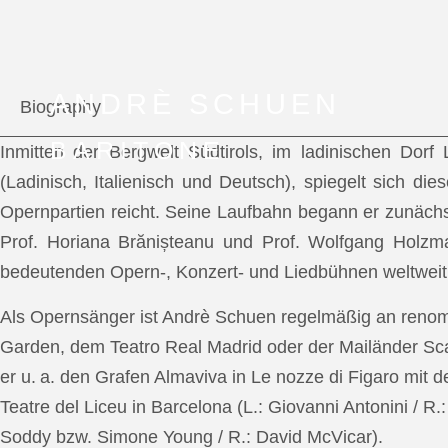
ANDRÈ SCHUEN
Biography
BARITONE
Inmitten der Bergwelt Südtirols, im ladinischen Dor
(Ladinisch, Italienisch und Deutsch), spiegelt sich di
Opernpartien reicht. Seine Laufbahn begann er zunächs
Prof. Horiana Brănișteanu und Prof. Wolfgang Holzm
bedeutenden Opern-, Konzert- und Liedbühnen weltweit
Als Opernsänger ist Andrè Schuen regelmäßig an reno
Garden, dem Teatro Real Madrid oder der Mailänder Scal
er u. a. den Grafen Almaviva in Le nozze di Figaro mit 
Teatre del Liceu in Barcelona (L.: Giovanni Antonini / R
Soddy bzw. Simone Young / R.: David McVicar).