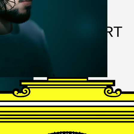
FRANZ
SCHUBERT
Schwanengesang
Andrè Schuen, Baritone
Daniel Heide, Piano