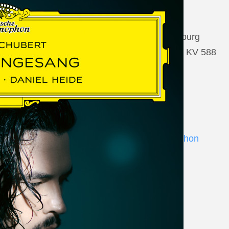
22 August 2026
Salzburg, Großes Festspielhaus Salzburg
Wolfgang Amadeus Mozart: Così fan tutte KV 588
www.salzburgfestival.at
Andrè Schuen at Deutsche Grammophon