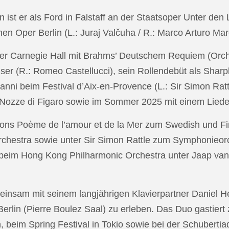
in ist er als Ford in Falstaff an der Staatsoper Unter de
n Oper Berlin (L.: Juraj Valčuha / R.: Marco Arturo Mare
r Carnegie Hall mit Brahms’ Deutschem Requiem (Orchestr
er (R.: Romeo Castellucci), sein Rollendebüt als Shar
anni beim Festival d’Aix-en-Provence (L.: Sir Simon Ra
on Nozze di Figaro sowie im Sommer 2025 mit einem Lied
ons Poème de l’amour et de la Mer zum Swedish und Fi
chestra sowie unter Sir Simon Rattle zum Symphonieorc
 beim Hong Kong Philharmonic Orchestra unter Jaap v
nsam mit seinem langjährigen Klavierpartner Daniel Heid
 Berlin (Pierre Boulez Saal) zu erleben. Das Duo gastier
eim Spring Festival in Tokio sowie bei der Schubertia