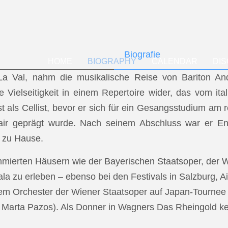
Biografie
HOME
BIOGRAPHY
CALENDAR
DI
f La Val, nahm die musikalische Reise von Bariton A
ese Vielseitigkeit in einem Repertoire wider, das vom i
t als Cellist, bevor er sich für ein Gesangsstudium a
air geprägt wurde. Nach seinem Abschluss war er En
 zu Hause.
mmierten Häusern wie der Bayerischen Staatsoper, der
a zu erleben – ebenso bei den Festivals in Salzburg, Ai
dem Orchester der Wiener Staatsoper auf Japan-Tournee (
.: Marta Pazos). Als Donner in Wagners Das Rheingold keh