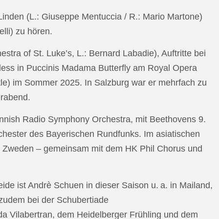
n Linden (L.: Giuseppe Mentuccia / R.: Mario Martone)
lli) zu hören.
a of St. Luke’s, L.: Bernard Labadie), Auftritte bei
pless in Puccinis Madama Butterfly am Royal Opera
ttle) im Sommer 2025. In Salzburg war er mehrfach zu
erabend.
nnish Radio Symphony Orchestra, mit Beethovens 9.
hester des Bayerischen Rundfunks. Im asiatischen
an Zweden – gemeinsam mit dem HK Phil Chorus und
e ist Andrè Schuen in dieser Saison u. a. in Mailand,
t zudem bei der Schubertiade
da Vilabertran, dem Heidelberger Frühling und dem