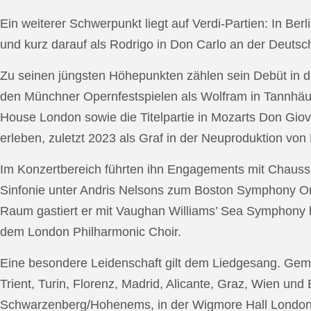
Ein weiterer Schwerpunkt liegt auf Verdi-Partien: In Berl
und kurz darauf als Rodrigo in Don Carlo an der Deutsche
Zu seinen jüngsten Höhepunkten zählen sein Debüt in de
den Münchner Opernfestspielen als Wolfram in Tannhäus
House London sowie die Titelpartie in Mozarts Don Giov
erleben, zuletzt 2023 als Graf in der Neuproduktion v
Im Konzertbereich führten ihn Engagements mit Chauss
Sinfonie unter Andris Nelsons zum Boston Symphony Or
Raum gastiert er mit Vaughan Williams’ Sea Symphony
dem London Philharmonic Choir.
Eine besondere Leidenschaft gilt dem Liedgesang. Gemei
Trient, Turin, Florenz, Madrid, Alicante, Graz, Wien und
Schwarzenberg/Hohenems, in der Wigmore Hall London, b