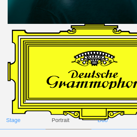
DES
HARFNERS
Andrè Schuen,
Baritone
Daniel Heide,
Piano
GALLERY
Stage
Portrait
Duo