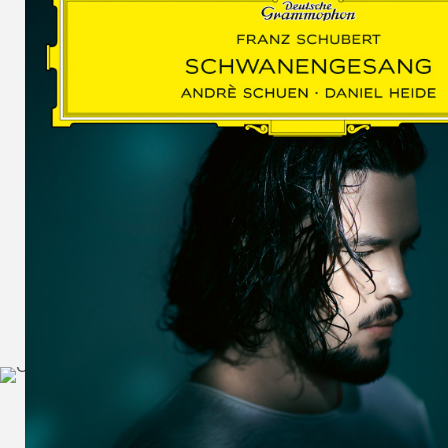
SCHUMAN
WOLF
MARTIN
SCHUMANN,
LIEDERKREIS
OP. 24
SECHS
MONOLOGE
AUS
JEDERMANN
GESÄNGE