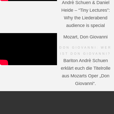
Andrè Schuen & Daniel
Heide – “Tiny Lectures”:
Why the Liederabend
audience is special
Mozart, Don Giovanni
DON GIOVANNI: WER
IST DON GIOVANNI?
Bariton Andrè Schuen
erklärt euch die Titelrolle
aus Mozarts Oper „Don
Giovanni“.