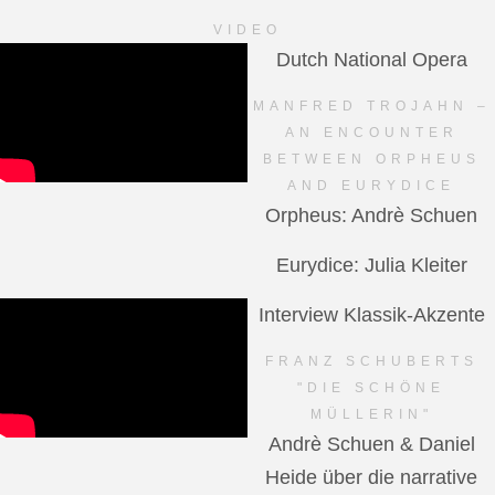
VIDEO
Dutch National Opera
MANFRED TROJAHN –
AN ENCOUNTER
BETWEEN ORPHEUS
AND EURYDICE
Orpheus: Andrè Schuen
Eurydice: Julia Kleiter
Interview Klassik-Akzente
FRANZ SCHUBERTS
"DIE SCHÖNE
MÜLLERIN"
Andrè Schuen & Daniel
Heide über die narrative