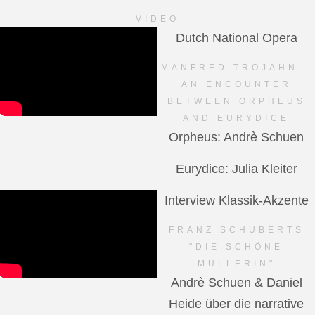
VIDEO
Dutch National Opera
MANFRED TROJAHN –
AN ENCOUNTER
BETWEEN ORPHEUS
AND EURYDICE
Orpheus: Andrè Schuen
Eurydice: Julia Kleiter
Interview Klassik-Akzente
FRANZ SCHUBERTS
"DIE SCHÖNE
MÜLLERIN"
Andrè Schuen & Daniel
Heide über die narrative