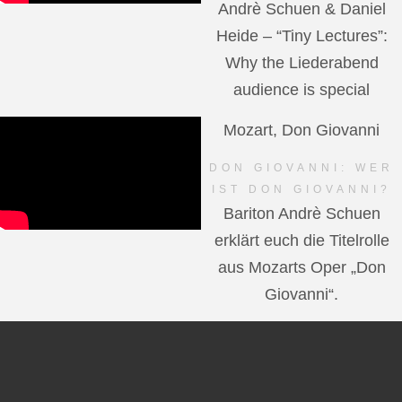
Andrè Schuen & Daniel
Heide – “Tiny Lectures”:
Why the Liederabend
audience is special
Mozart, Don Giovanni
DON GIOVANNI: WER
IST DON GIOVANNI?
Bariton Andrè Schuen
erklärt euch die Titelrolle
aus Mozarts Oper „Don
Giovanni“.