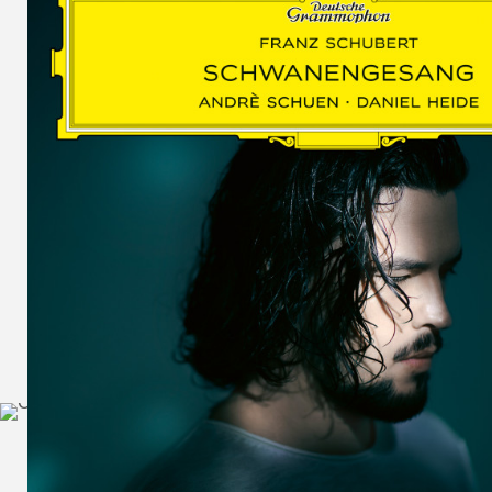
SCHUMAN
WOLF
MARTIN
SCHUMANN,
LIEDERKREIS
OP. 24
SECHS
MONOLOGE
AUS
JEDERMANN
GESÄNGE