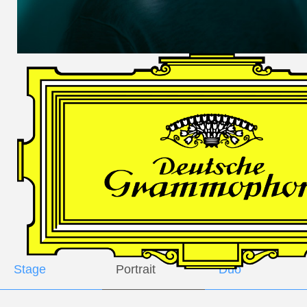
DES
HARFNERS
Andrè Schuen,
Baritone
Daniel Heide,
Piano
GALLERY
Stage
Portrait
Duo