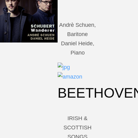
Andrè Schuen,
Baritone
Daniel Heide,
Piano
BEETHOVE
IRISH &
SCOTTISH
SONGS