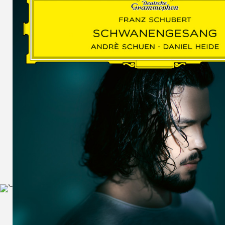
SCHUMAN
WOLF
MARTIN
SCHUMANN,
LIEDERKREIS
OP. 24
SECHS
MONOLOGE
AUS
JEDERMANN
GESÄNGE