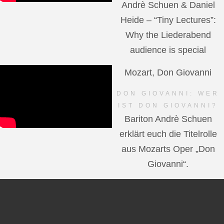
Andrè Schuen & Daniel
Heide – “Tiny Lectures”:
Why the Liederabend
audience is special
Mozart, Don Giovanni
DON GIOVANNI: WER
IST DON GIOVANNI?
Bariton Andrè Schuen
erklärt euch die Titelrolle
aus Mozarts Oper „Don
Giovanni“.