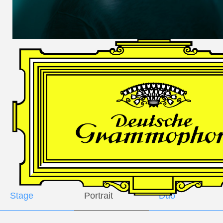
DES
HARFNERS
Andrè Schuen,
Baritone
Daniel Heide,
Piano
GALLERY
Stage
Portrait
Duo