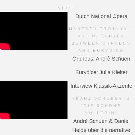
VIDEO
Dutch National Opera
MANFRED TROJAHN –
AN ENCOUNTER
BETWEEN ORPHEUS
AND EURYDICE
Orpheus: Andrè Schuen
Eurydice: Julia Kleiter
Interview Klassik-Akzente
FRANZ SCHUBERTS
"DIE SCHÖNE
MÜLLERIN"
Andrè Schuen & Daniel
Heide über die narrative