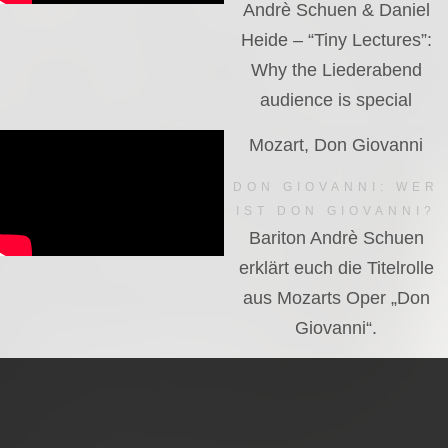
Andrè Schuen & Daniel
Heide – “Tiny Lectures”:
Why the Liederabend
audience is special
Mozart, Don Giovanni
DON GIOVANNI: WER
IST DON GIOVANNI?
Bariton Andrè Schuen
erklärt euch die Titelrolle
aus Mozarts Oper „Don
Giovanni“.