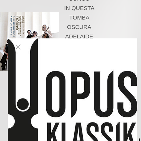
IN QUESTA
TOMBA
OSCURA
ADELAIDE
AN DIE FERNE
GELIEBTE
Andrè Schuen,
Baritone
Boulanger Trio