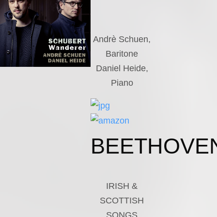
Andrè Schuen,
Baritone
Daniel Heide,
Piano
BEETHOVE
IRISH &
SCOTTISH
SONGS