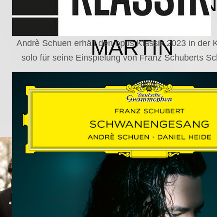
SCHUMAN
WOLF
MARTIN
Andrè Schuen erhält den opus Klassik 2023 in der
solo für seine Einspielung von Franz Schuberts 
SCHUMANN,
LIEDERKREIS
OP. 24
SECHS
MONOLOGE
AUS
JEDERMANN
GESÄNGE