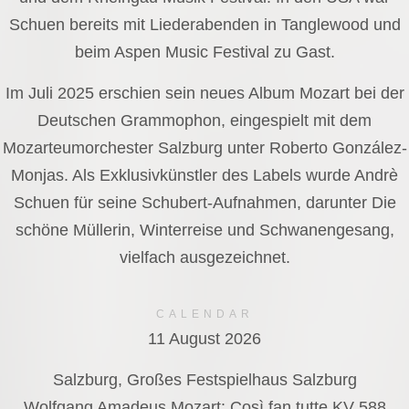
Schuen bereits mit Liederabenden in Tanglewood und
beim Aspen Music Festival zu Gast.
Im Juli 2025 erschien sein neues Album Mozart bei der
Deutschen Grammophon, eingespielt mit dem
Mozarteumorchester Salzburg unter Roberto González-
Monjas. Als Exklusivkünstler des Labels wurde Andrè
Schuen für seine Schubert-Aufnahmen, darunter Die
schöne Müllerin, Winterreise und Schwanengesang,
vielfach ausgezeichnet.
CALENDAR
11 August 2026
Salzburg, Großes Festspielhaus Salzburg
Wolfgang Amadeus Mozart: Così fan tutte KV 588