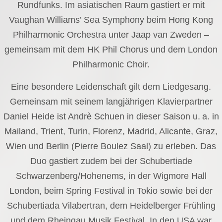
Rundfunks. Im asiatischen Raum gastiert er mit
Vaughan Williams’ Sea Symphony beim Hong Kong
Philharmonic Orchestra unter Jaap van Zweden –
gemeinsam mit dem HK Phil Chorus und dem London
Philharmonic Choir.
Eine besondere Leidenschaft gilt dem Liedgesang.
Gemeinsam mit seinem langjährigen Klavierpartner
Daniel Heide ist Andrè Schuen in dieser Saison u. a. in
Mailand, Trient, Turin, Florenz, Madrid, Alicante, Graz,
Wien und Berlin (Pierre Boulez Saal) zu erleben. Das
Duo gastiert zudem bei der Schubertiade
Schwarzenberg/Hohenems, in der Wigmore Hall
London, beim Spring Festival in Tokio sowie bei der
Schubertiada Vilabertran, dem Heidelberger Frühling
und dem Rheingau Musik Festival. In den USA war