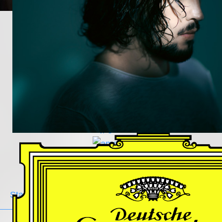
DES
HARFNERS
Andrè Schuen,
Baritone
Daniel Heide,
Piano
GALLERY
Stage
Portrait
Duo