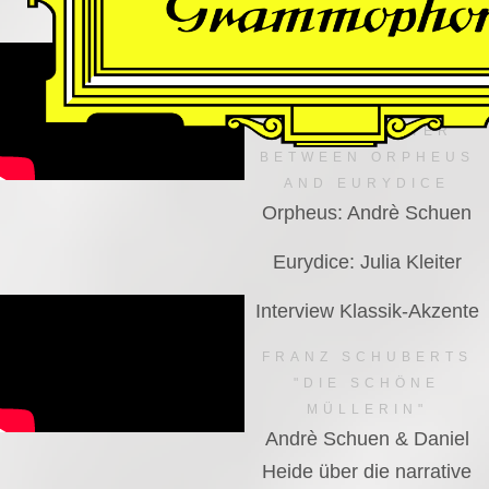
VIDEO
Dutch National Opera
MANFRED TROJAHN –
AN ENCOUNTER
BETWEEN ORPHEUS
AND EURYDICE
Orpheus: Andrè Schuen
Eurydice: Julia Kleiter
Interview Klassik-Akzente
FRANZ SCHUBERTS
"DIE SCHÖNE
MÜLLERIN"
Andrè Schuen & Daniel
Heide über die narrative