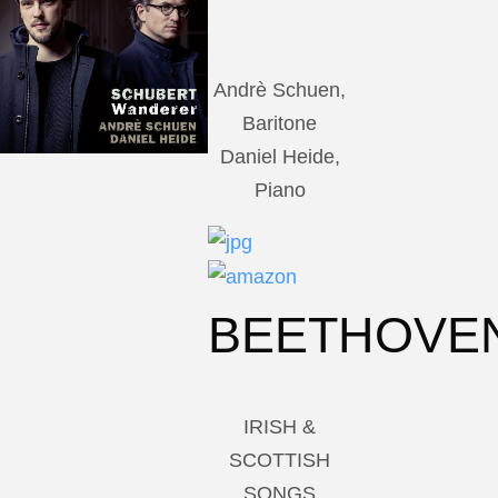
Andrè Schuen,
Baritone
Daniel Heide,
Piano
BEETHOVE
IRISH &
SCOTTISH
SONGS