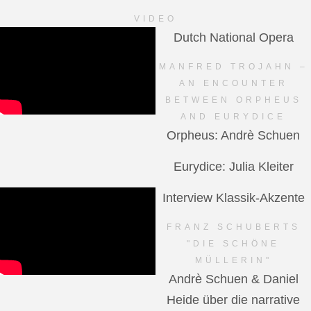
VIDEO
Dutch National Opera
MANFRED TROJAHN –
AN ENCOUNTER
BETWEEN ORPHEUS
AND EURYDICE
Orpheus: Andrè Schuen
Eurydice: Julia Kleiter
Interview Klassik-Akzente
FRANZ SCHUBERTS
"DIE SCHÖNE
MÜLLERIN"
Andrè Schuen & Daniel
Heide über die narrative