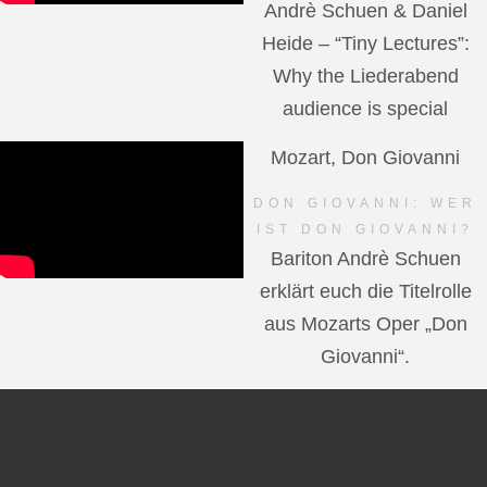
Andrè Schuen & Daniel
Heide – “Tiny Lectures”:
Why the Liederabend
audience is special
Mozart, Don Giovanni
DON GIOVANNI: WER
IST DON GIOVANNI?
Bariton Andrè Schuen
erklärt euch die Titelrolle
aus Mozarts Oper „Don
Giovanni“.