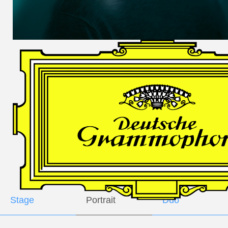
DES
HARFNERS
Andrè Schuen,
Baritone
Daniel Heide,
Piano
GALLERY
Stage
Portrait
Duo