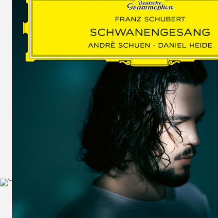
SCHUMAN
WOLF
MARTIN
SCHUMANN,
LIEDERKREIS
OP. 24
SECHS
MONOLOGE
AUS
JEDERMANN
GESÄNGE